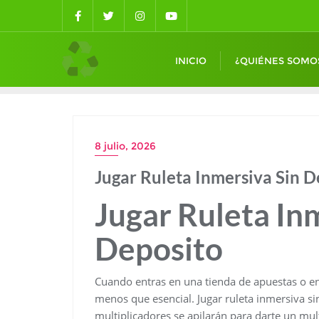
INICIO
¿QUIÉNES SOMO
8 julio, 2026
Jugar Ruleta Inmersiva Sin D
Jugar Ruleta In
Deposito
Cuando entras en una tienda de apuestas o e
menos que esencial. Jugar ruleta inmersiva s
multiplicadores se apilarán para darte un mul