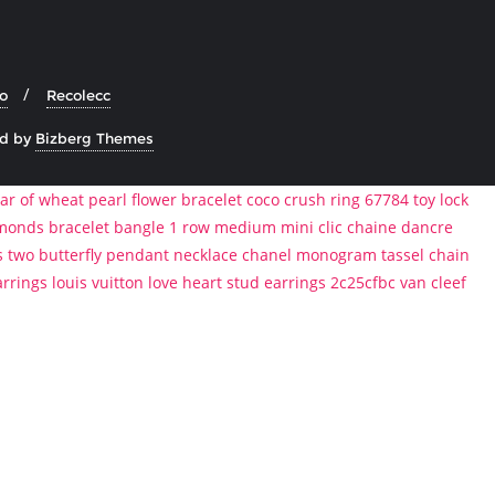
o
Recolecc
ed by
Bizberg Themes
ar of wheat pearl flower bracelet
coco crush ring 67784
toy lock
amonds bracelet bangle 1 row medium
mini clic chaine dancre
s two butterfly pendant necklace
chanel monogram tassel chain
arrings
louis vuitton love heart stud earrings 2c25cfbc
van cleef