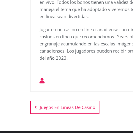
en vivo. Todos los bonos tienen una validez 
maneja el tema que ha adoptado y veremos t
en línea sean divertidas.
Jugar en un casino en línea canadiense con din
casinos en línea que recomendamos. Gears of F
engranaje acumulando en las escalas imágenes
canadienses. Los jugadores pueden recibir pr
del año 2023.
Juegos En Lineas De Casino