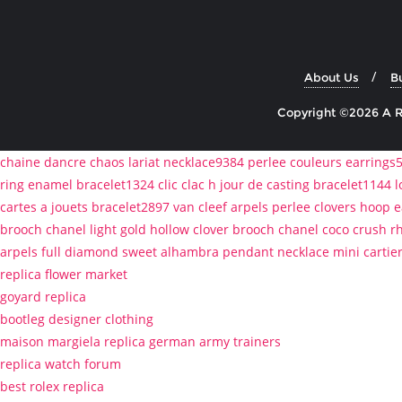
About Us
B
Copyright ©2026 A R
chaine dancre chaos lariat necklace9384
perlee couleurs earrings
ring enamel bracelet1324
clic clac h jour de casting bracelet1144
l
cartes a jouets bracelet2897
van cleef arpels perlee clovers hoop 
brooch
chanel light gold hollow clover brooch
chanel coco crush r
arpels full diamond sweet alhambra pendant necklace mini
cartie
replica flower market
goyard replica
bootleg designer clothing
maison margiela replica german army trainers
replica watch forum
best rolex replica