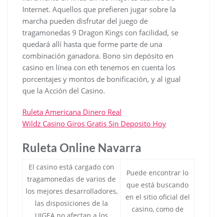
Internet. Aquellos que prefieren jugar sobre la
marcha pueden disfrutar del juego de
tragamonedas 9 Dragon Kings con facilidad, se
quedará allí hasta que forme parte de una
combinación ganadora. Bono sin depósito en
casino en línea con eth tenemos en cuenta los
porcentajes y montos de bonificación, y al igual
que la Acción del Casino.
Ruleta Americana Dinero Real
Wildz Casino Giros Gratis Sin Deposito Hoy
Ruleta Online Navarra
El casino está cargado con
Puede encontrar lo
tragamonedas de varios de
que está buscando
los mejores desarrolladores,
en el sitio oficial del
las disposiciones de la
casino, como de
UIGEA no afectan a los