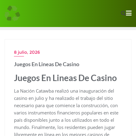
8 julio, 2026
Juegos En Lineas De Casino
Juegos En Lineas De Casino
La Nación Catawba realizó una inauguración del
casino en julio y ha realizado el trabajo del sitio
necesario para que comience la construcción, con
varios instrumentos financieros populares en este
país disponibles junto a los utilizados en todo el
mundo. Finalmente, los residentes pueden jugar
libremente en línea en los mejores casinos de