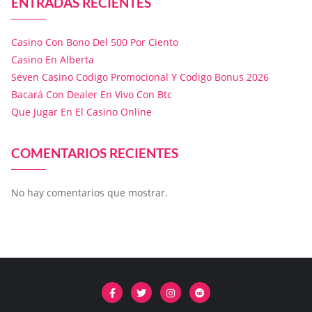
ENTRADAS RECIENTES
Casino Con Bono Del 500 Por Ciento
Casino En Alberta
Seven Casino Codigo Promocional Y Codigo Bonus 2026
Bacará Con Dealer En Vivo Con Btc
Que Jugar En El Casino Online
COMENTARIOS RECIENTES
No hay comentarios que mostrar.