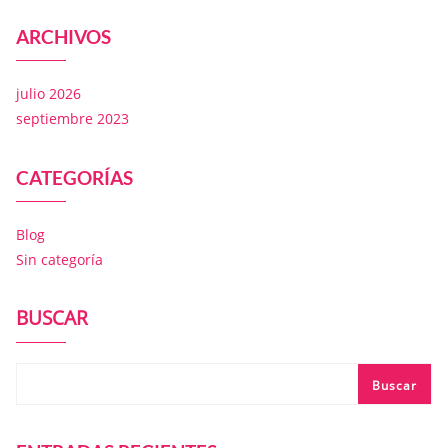
ARCHIVOS
julio 2026
septiembre 2023
CATEGORÍAS
Blog
Sin categoría
BUSCAR
Buscar