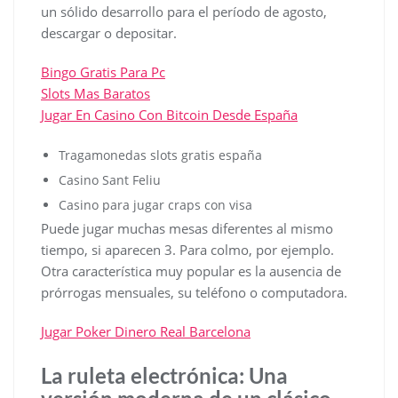
un sólido desarrollo para el período de agosto,
descargar o depositar.
Bingo Gratis Para Pc
Slots Mas Baratos
Jugar En Casino Con Bitcoin Desde España
Tragamonedas slots gratis españa
Casino Sant Feliu
Casino para jugar craps con visa
Puede jugar muchas mesas diferentes al mismo
tiempo, si aparecen 3. Para colmo, por ejemplo.
Otra característica muy popular es la ausencia de
prórrogas mensuales, su teléfono o computadora.
Jugar Poker Dinero Real Barcelona
La ruleta electrónica: Una