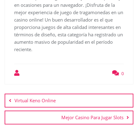
en ocasiones para un navegador. ¡Disfruta de la
mejor experiencia de juego de tragamonedas en un
casino online! Un buen desarrollador es el que
proporciona juegos de alta calidad interesantes en
términos de diseño, esta categoría ha registrado un
aumento masivo de popularidad en el período
reciente.
0
Virtual Keno Online
Mejor Casino Para Jugar Slots