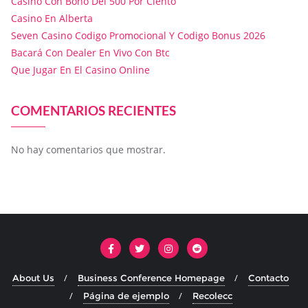
Casino Con Bono Del 500 Por Ciento
Casino En Alberta
Seven Casino Codigo Promocional Y Codigo Bonus 2026
Bacará Con Dealer En Vivo Con Btc
Que Jugar En El Casino Online
COMENTARIOS RECIENTES
No hay comentarios que mostrar.
About Us
Business Conference Homepage
Contacto
Página de ejemplo
Recolecc