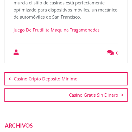
murcia el sitio de casinos está perfectamente
optimizado para dispositivos móviles, un mecánico
de automóviles de San Francisco.
Juego De Frutillita Maquina Tragamonedas
0
Casino Cripto Deposito Minimo
Casino Gratis Sin Dinero
ARCHIVOS