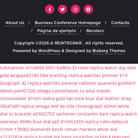
About Us
Business Conference Homepage
Contacto
Página de ejemplo
Recolecc
Copyright ©2026 A REINTEGRAR . All rights reserved.
Powered by
WordPress
&
Designed by
Bizberg Themes
submariner m124060 0001 bd865c33
rolex replica watch day date
gold wrapped5149
fake breitling replica watches premier b15
duograph 42
replica watches panerai radiomir quaranta goldtech
40mm pam01026
omega constellation co axial master
chronometer 41mm sedna gold two tone blue dial leather strap
58247a0f
replica omega omf de ville chronograph 42mm white
dial ss bracelet a93002752
vacheron constantin best replica watch
overseas 4500v blue dial ppf 41mm2433
replica rolex datejust
31mm 178383 diamonds bezel roman markers white dial
a22355814
replica hublot big bang tourbillon rg black textured