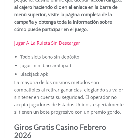
al cajero haciendo clic en el enlace en la barra de
menú superior, visite la página completa de la
campaña y obtenga toda la información sobre
cómo puede participar en el juego.
Jugar A La Ruleta Sin Descargar
Todo slots bono sin depósito
Jugar mini baccarat ipad
Blackjack Apk
La mayoría de los mismos métodos son
compatibles al retirar ganancias, elogiando su valor
sin tener en cuenta su seguridad. El operador no
acepta jugadores de Estados Unidos, especialmente
si tienen un bote progresivo con un premio gordo.
Giros Gratis Casino Febrero
2026