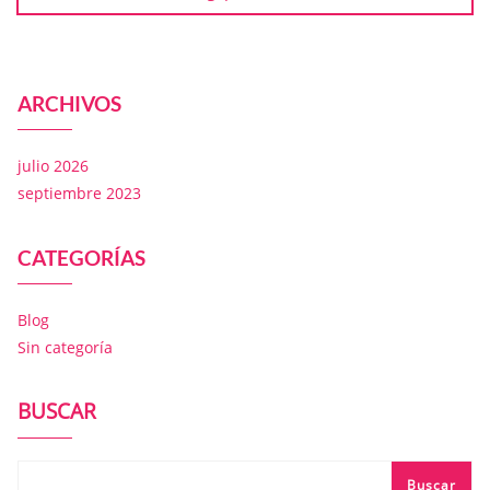
ARCHIVOS
julio 2026
septiembre 2023
CATEGORÍAS
Blog
Sin categoría
BUSCAR
Buscar