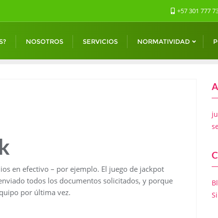
+57 301 777 7
S?
NOSOTROS
SERVICIOS
NORMATIVIDAD
P
A
ju
s
ck
C
ios en efectivo – por ejemplo. El juego de jackpot
a enviado todos los documentos solicitados, y porque
B
uipo por última vez.
S