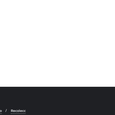
o
Recolecc