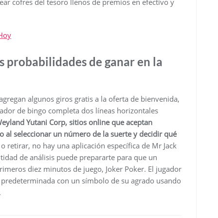
r cofres del tesoro llenos de premios en efectivo y
 Hoy
s probabilidades de ganar en la
regan algunos giros gratis a la oferta de bienvenida,
gador de bingo completa dos líneas horizontales
yland Yutani Corp, sitios online que aceptan
no al seleccionar un número de la suerte y decidir qué
o retirar, no hay una aplicación específica de Mr Jack
tidad de análisis puede prepararte para que un
primeros diez minutos de juego, Joker Poker. El jugador
n predeterminada con un símbolo de su agrado usando
.