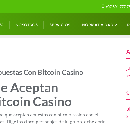
+57 301 777 7
S?
NOSOTROS
SERVICIOS
NORMATIVIDAD
P
A
ju
puestas Con Bitcoin Casino
s
ue Aceptan
C
tcoin Casino
B
ne que aceptan apuestas con bitcoin casino con el
S
. Elige los cinco personajes de tu grupo, debe abrir