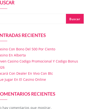
USCAR
Buscar
NTRADAS RECIENTES
asino Con Bono Del 500 Por Ciento
asino En Alberta
even Casino Codigo Promocional Y Codigo Bonus
026
acará Con Dealer En Vivo Con Btc
ue Jugar En El Casino Online
OMENTARIOS RECIENTES
o hay comentarios que mostrar.