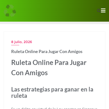
8 julio, 2026
Ruleta Online Para Jugar Con Amigos
Ruleta Online Para Jugar
Con Amigos
Las estrategias para ganar en la
ruleta