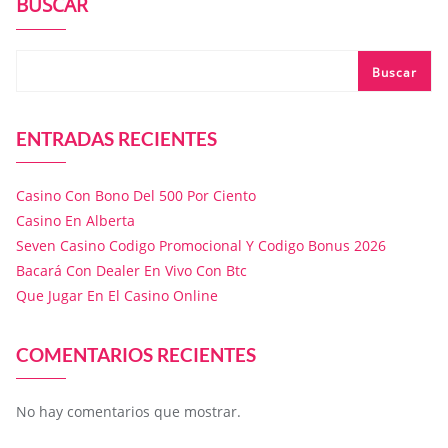
BUSCAR
Buscar
ENTRADAS RECIENTES
Casino Con Bono Del 500 Por Ciento
Casino En Alberta
Seven Casino Codigo Promocional Y Codigo Bonus 2026
Bacará Con Dealer En Vivo Con Btc
Que Jugar En El Casino Online
COMENTARIOS RECIENTES
No hay comentarios que mostrar.