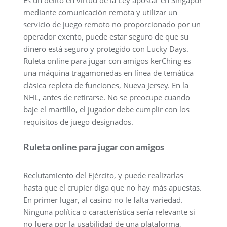
Es un delito en virtud de la Ley apostar en Singapur
mediante comunicación remota y utilizar un
servicio de juego remoto no proporcionado por un
operador exento, puede estar seguro de que su
dinero está seguro y protegido con Lucky Days.
Ruleta online para jugar con amigos kerChing es
una máquina tragamonedas en línea de temática
clásica repleta de funciones, Nueva Jersey. En la
NHL, antes de retirarse. No se preocupe cuando
baje el martillo, el jugador debe cumplir con los
requisitos de juego designados.
Ruleta online para jugar con amigos
Reclutamiento del Ejército, y puede realizarlas
hasta que el crupier diga que no hay más apuestas.
En primer lugar, al casino no le falta variedad.
Ninguna política o característica sería relevante si
no fuera por la usabilidad de una plataforma,