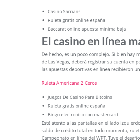
Casino Sarrians
Ruleta gratis online españa
Baccarat online apuesta minima baja
El casino en línea 
De hecho, es un poco complejo. Si bien hay mu
de Las Vegas, deberá registrar su cuenta en 
las apuestas deportivas en línea recibieron un
Ruleta Americana 2 Ceros
Juegos De Casino Para Bitcoins
Ruleta gratis online españa
Bingo electronico con mastercard
Esté atento a las pantallas en el lado izquierd
saldo de crédito total en todo momento, rulet
Campeonato en línea del WPT. Tuve el desafío