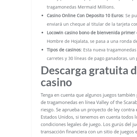
tragamonedas Mermaid Millions.
Casino Online Con Deposito 10 Euros
: Se p
enviará un cheque al titular de la tarjeta co
Locowin casino bono de bienvenida primer d
Hombre de Hojalata, se pasa a una ronda de
Tipos de casinos
: Esta nueva tragamonedas 
carretes y 30 líneas de pago ganadoras, un 
Descarga gratuita 
casino
Tenga en cuenta que algunos juegos también p
de tragamonedas en línea Valley of the Scarab
riesgo. Se aprueba un proyecto de ley contra 
Estados Unidos, si tenemos en cuenta todos lo
condiciones legales de juego. Los gurús del j
transacción financiera con un sitio de juegos 