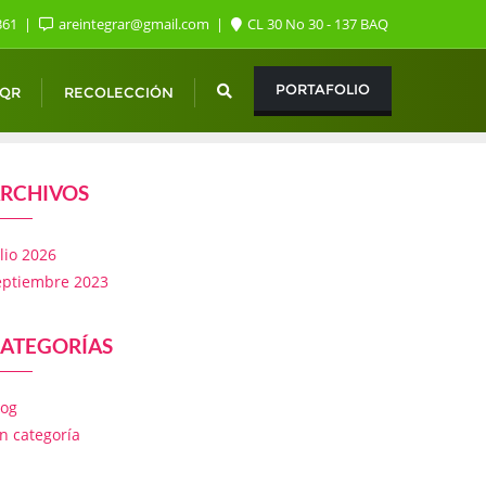
361
areintegrar@gmail.com
CL 30 No 30 - 137 BAQ
PORTAFOLIO
QR
RECOLECCIÓN
RCHIVOS
lio 2026
eptiembre 2023
ATEGORÍAS
log
in categoría