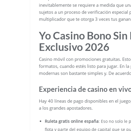
inevitablemente se requiere a medida que una 
sujetos a un proceso de verificación especial 
multiplicador que te otorga 3 veces tus gananc
Yo Casino Bono Sin
Exclusivo 2026
Casino móvil con promociones gratuitas. Esto
formatos, cuando estés listo para jugar. En 
modernas son bastante simples y. De acuerdo 
Experiencia de casino en vivo
Hay 40 líneas de pago disponibles en el jueg
a los grandes apostadores.
Ruleta gratis online españa
: Eso no solo le
flota y parte del equipo de capital que se 