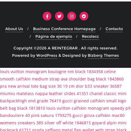
About Us
Business Conference Homepage
Contacto
Página de ejemplo
Recolecc
Copyright ©2026 A REINTEGRAR . All rights reserved.
Powered by
WordPress
&
Designed by
Bizberg Themes
louis vuitton monogram boulogne nm black 1834358
celine
smooth calfskin medium strap ava shoulder bag black 1843860
pra new arrival tote bag size 30 19 cm
dior b33 sneaker 36587
miumiu matelass nappa leather slides 41351
chanel classic mini
backpackhigh end grade 76419
gucci grained calfskin small logo
belt bag black 1813810
louis vuitton calfskin monogram speedy p9
bandouliere 40 pink sakura 1793275
gucci ginza calfskin mac80
womens sneakers 385 silver off white 1846815
goyard alpin mini
backpack 61711
prada saffiano metal flap wallet with strap black