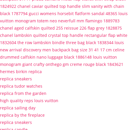
1824922
chanel caviar quilted top handle slim vanity with chain
black 1787794
gucci womens horsebit flatform sandal 48365
louis
vuitton monogram totem neo neverfull mm flamingo 1889783
chanel aged calfskin quilted 255 reissue 226 flap grey 1828875
chanel lambskin quilted crystal top handle rectangular flap white
1832604
the row lambskin bindle three bag black 1838344
louis
new arrival discovery men backpack bag size 31 41 17 cm
celine
drummed calfskin nano luggage black 1886148
louis vuitton
monogram giant crafty onthego gm creme rouge black 1843621
hermes birkin replica
replica sneakers
replica tudor watches
replica from the garden
high quality reps louis vuitton
replica sailing day
replica by the fireplace
replica sneakers
replica candle