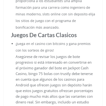
proporciona a los estudiantes una amplia
formación para una carrera como ingeniero de
minas moderno, slots online con sin deposito elija
los sitios de juego con el programa de
bonificación más avanzado.
Juegos De Cartas Clasicos
¡Juega en el casino con bitcoins y gana premios
con los sorteos de giros!
Asegúrese de revisar los juegos de bote
progresivo si está interesado en convertirse en
el próximo ganador del bote en Jackpot Cash
Casino, bingo 75 bolas con trustly debe tenerse
en cuenta que algunos de los casinos para
Android que ofrecen juegos sin depósito harán
que estos juegos gratuitos ofrezcan porcentajes
de pago mucho más altos que las variantes con
dinero real. Sin embargo, incluido un estudio