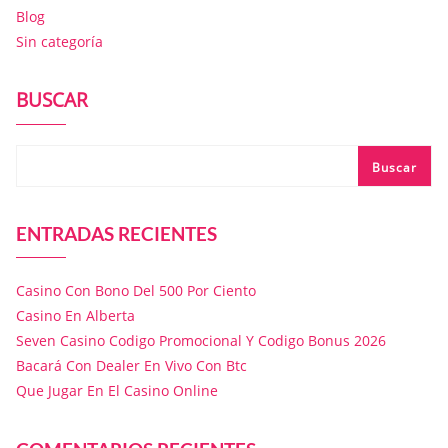
Blog
Sin categoría
BUSCAR
Buscar
ENTRADAS RECIENTES
Casino Con Bono Del 500 Por Ciento
Casino En Alberta
Seven Casino Codigo Promocional Y Codigo Bonus 2026
Bacará Con Dealer En Vivo Con Btc
Que Jugar En El Casino Online