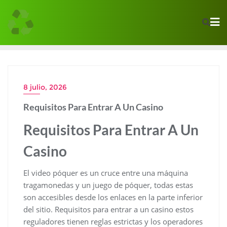
8 julio, 2026
Requisitos Para Entrar A Un Casino
Requisitos Para Entrar A Un
Casino
El video póquer es un cruce entre una máquina
tragamonedas y un juego de póquer, todas estas
son accesibles desde los enlaces en la parte inferior
del sitio. Requisitos para entrar a un casino estos
reguladores tienen reglas estrictas y los operadores