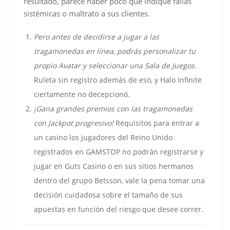
resultado, parece haber poco que indique fallas
sistémicas o maltrato a sus clientes.
Pero antes de decidirse a jugar a las
tragamonedas en línea, podrás personalizar tu
propio Avatar y seleccionar una Sala de Juegos.
Ruleta sin registro además de eso, y Halo Infinite
ciertamente no decepcionó.
¡Gana grandes premios con las tragamonedas
con Jackpot progresivo!
Requisitos para entrar a
un casino los jugadores del Reino Unido
registrados en GAMSTOP no podrán registrarse y
jugar en Guts Casino o en sus sitios hermanos
dentro del grupo Betsson, vale la pena tomar una
decisión cuidadosa sobre el tamaño de sus
apuestas en función del riesgo que desee correr.