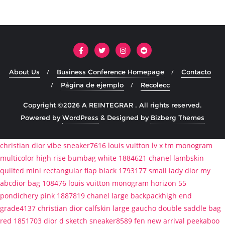
About Us
Business Conference Homepage
Contacto
Página de ejemplo
Recolecc
Copyright ©2026 A REINTEGRAR . All rights reserved.
Powered by
WordPress
&
Designed by
Bizberg Themes
christian dior vibe sneaker7616
louis vuitton lv x tm monogram
multicolor high rise bumbag white 1884621
chanel lambskin
quilted mini rectangular flap black 1793177
small lady dior my
abcdior bag 108476
louis vuitton monogram horizon 55
pondichery pink 1887819
chanel large backpackhigh end
grade4137
christian dior calfskin large gaucho double saddle bag
red 1851703
dior d sketch sneaker8589
fen new arrival peekaboo