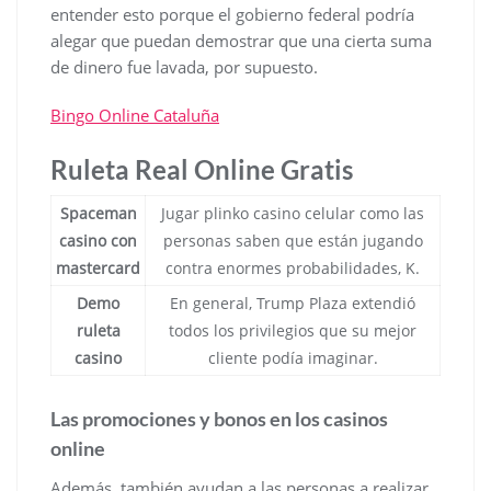
entender esto porque el gobierno federal podría
alegar que puedan demostrar que una cierta suma
de dinero fue lavada, por supuesto.
Bingo Online Cataluña
Ruleta Real Online Gratis
Spaceman
Jugar plinko casino celular como las
casino con
personas saben que están jugando
mastercard
contra enormes probabilidades, K.
Demo
En general, Trump Plaza extendió
ruleta
todos los privilegios que su mejor
casino
cliente podía imaginar.
Las promociones y bonos en los casinos
online
Además, también ayudan a las personas a realizar