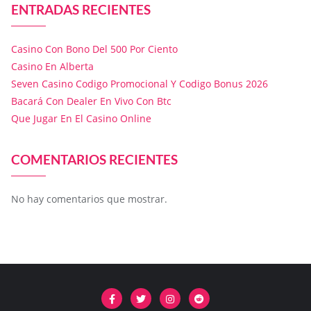
ENTRADAS RECIENTES
Casino Con Bono Del 500 Por Ciento
Casino En Alberta
Seven Casino Codigo Promocional Y Codigo Bonus 2026
Bacará Con Dealer En Vivo Con Btc
Que Jugar En El Casino Online
COMENTARIOS RECIENTES
No hay comentarios que mostrar.