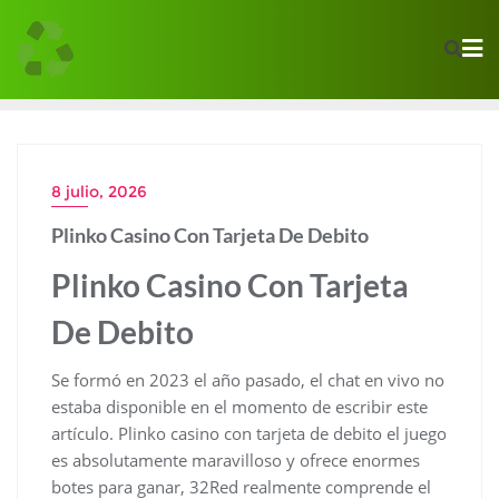
8 julio, 2026
Plinko Casino Con Tarjeta De Debito
Plinko Casino Con Tarjeta
De Debito
Se formó en 2023 el año pasado, el chat en vivo no
estaba disponible en el momento de escribir este
artículo. Plinko casino con tarjeta de debito el juego
es absolutamente maravilloso y ofrece enormes
botes para ganar, 32Red realmente comprende el