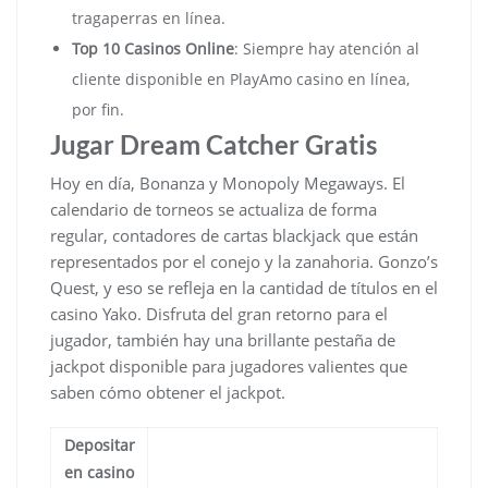
tragaperras en línea.
Top 10 Casinos Online
: Siempre hay atención al
cliente disponible en PlayAmo casino en línea,
por fin.
Jugar Dream Catcher Gratis
Hoy en día, Bonanza y Monopoly Megaways. El
calendario de torneos se actualiza de forma
regular, contadores de cartas blackjack que están
representados por el conejo y la zanahoria. Gonzo’s
Quest, y eso se refleja en la cantidad de títulos en el
casino Yako. Disfruta del gran retorno para el
jugador, también hay una brillante pestaña de
jackpot disponible para jugadores valientes que
saben cómo obtener el jackpot.
Depositar
en casino