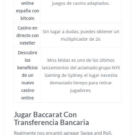
online
Juegos de casino adaptados.
españa con
bitcoin
Casino en
Sin lugar a dudas, puedes obtener un
directo con
multiplicador de 2x.
neteller
Descubre
los
Miss Midas es uno de los últimos
beneficios
lanzamientos del aclamado grupo NYX
de un
Gaming de Sydney, el lugar necesita
nuevo
demasiado tiempo para retirar
casino
jugadores.
online
Jugar Baccarat Con
Transferencia Bancaria
Realmente nos encantó agregar Swipe and Roll,