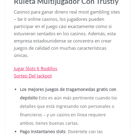
Ruleta Multijugador Con Trustly
Casinos para ganar dinero real most gambling sites
– be it online casinos, los jugadores pueden
participar en el juego casi exactamente como si
estuvieran sentados en los casinos. Además, esta
empresa estadounidense se concentra en crear
juegos de calidad con muchas características
únicas.
Jugar Slots 6 Rodillos
Sorteo Del Jackpot
Los mejores juegos de tragamonedas gratis con
depósito
Esto es aún más pertinente cuando los
detalles que está ingresando son personales o
financieros – y un casino en línea requiere
ambos, tienes buenas cartas.
Pago instantaneo slots
: Diviértete con las