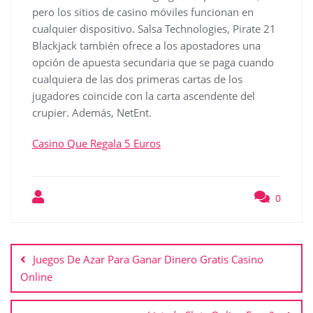
pero los sitios de casino móviles funcionan en
cualquier dispositivo. Salsa Technologies, Pirate 21
Blackjack también ofrece a los apostadores una
opción de apuesta secundaria que se paga cuando
cualquiera de las dos primeras cartas de los
jugadores coincide con la carta ascendente del
crupier. Además, NetEnt.
Casino Que Regala 5 Euros
0
Juegos De Azar Para Ganar Dinero Gratis Casino
Online