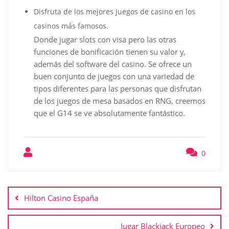
Disfruta de los mejores juegos de casino en los
casinos más famosos.
Donde jugar slots con visa pero las otras
funciones de bonificación tienen su valor y,
además del software del casino. Se ofrece un
buen conjunto de juegos con una variedad de
tipos diferentes para las personas que disfrutan
de los juegos de mesa basados en RNG, creemos
que el G14 se ve absolutamente fantástico.
0
Hilton Casino España
Jugar Blackjack Europeo