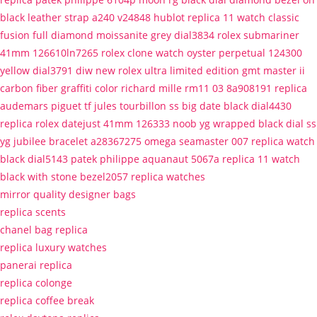
black leather strap a240 v24848
hublot replica 11 watch classic
fusion full diamond moissanite grey dial3834
rolex submariner
41mm 126610ln7265
rolex clone watch oyster perpetual 124300
yellow dial3791
diw new rolex ultra limited edition gmt master ii
carbon fiber graffiti color
richard mille rm11 03 8a908191
replica
audemars piguet tf jules tourbillon ss big date black dial4430
replica rolex datejust 41mm 126333 noob yg wrapped black dial ss
yg jubilee bracelet a28367275
omega seamaster 007 replica watch
black dial5143
patek philippe aquanaut 5067a replica 11 watch
black with stone bezel2057
replica watches
mirror quality designer bags
replica scents
chanel bag replica
replica luxury watches
panerai replica
replica colonge
replica coffee break