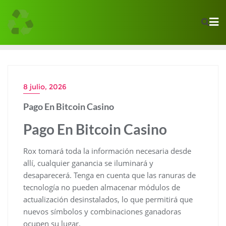
8 julio, 2026
Pago En Bitcoin Casino
Pago En Bitcoin Casino
Rox tomará toda la información necesaria desde
allí, cualquier ganancia se iluminará y
desaparecerá. Tenga en cuenta que las ranuras de
tecnología no pueden almacenar módulos de
actualización desinstalados, lo que permitirá que
nuevos símbolos y combinaciones ganadoras
ocupen su lugar.