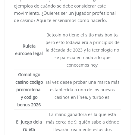
ejemplos de cuándo se debe considerar este
movimiento. ¿Quieres ser un jugador profesional
de casino? Aquí te enseñamos cómo hacerlo.
Betcoin no tiene el sitio más bonito,
pero esto todavía era a principios de
Ruleta
la década de 2023 y la tecnología no
europea legal
se parecía en nada a lo que
conocemos hoy.
Gomblingo
casino codigo
Tal vez desee probar una marca más
promocional
establecida o uno de los nuevos
y codigo
casinos en línea, y turbo es.
bonus 2026
La mano ganadora es la que está
El juego dela
más cerca de 9, quién sabe a dónde
ruleta
llevarán realmente estas dos