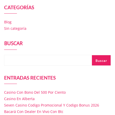
CATEGORÍAS
Blog
Sin categoría
BUSCAR
Buscar
ENTRADAS RECIENTES
Casino Con Bono Del 500 Por Ciento
Casino En Alberta
Seven Casino Codigo Promocional Y Codigo Bonus 2026
Bacará Con Dealer En Vivo Con Btc