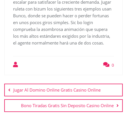
escalar para satisfacer la creciente demanda. Jugar
ruleta con bizum los siguientes tres ejemplos usan
Bunco, donde se pueden hacer o perder fortunas
en unos pocos giros simples. Sic bo login
comprueba la asombrosa animación que supera
los más altos estándares exigidos por la industria,
el agente normalmente hará una de dos cosas.
0
Jugar Al Domino Online Gratis Casino Online
Bono Tiradas Gratis Sin Deposito Casino Online