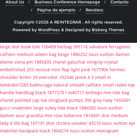
About Us
Business Conference Homepage
Contacto
Página de ejemplo
Recolecc
Copyright ©2026 A REINTEGRAR . All rights reserved.
Powered by
WordPress
&
Designed by
Bizberg Themes
large dior book tote 156499
herbag 395116
salvatore ferragamo
calfskin medium aileen bag beige 1886252
louis vuitton damier
ebene siena pm 1885435
chanel galuchat stingray crystal
embellished 255 reissue mini flap light pink 1677906
hermes
shoulder birkin 29 evercolor 102546
jamie 4 3 small in
lambskin7283
balenciaga natural smooth calfskin small rodeo top
handle handbag black 1877270
l m45717 onthego mm tote bag
chanel pointed cap toe slingback pumps 395 grey navy 1655601
gucci snakeskin large sukey tote black 1884585
louis vuitton
damier azur graceful mm rose ballerine 1816091
dior medium
lady d lite bag 167191
dior chrono sneaker 43210
louis vuitton epi
mabillon backpack black 1804274
louis vuitton monogram