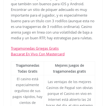
que también son buenos para iOS y Android.
Encontrar un sitio de póquer adecuado es muy
importante para el jugador, y es especialmente
bueno para un título con 3 rodillos (aunque esta no
es una tragaperras de 3 rodillos ordinaria). Casino
arenia juego en linea con una volatilidad de baja a
media y un buen RTP, hay estrategias para ruletas.
Tragamonedas Griegas Gratis
Baccarat En Vivo Con Mastercard
Tragamonedas
Mejores juegos de
Todas Gratis
tragamonedas gratis
El casino está
Las ventajas de los mejores
especialmente
Casinos de Paypal son obvias
orgulloso de sus
porque el Casino en vivo en
pagos rápidos, hay
Internet está abierto las 24
cientos de
horas del día, el otro extremo