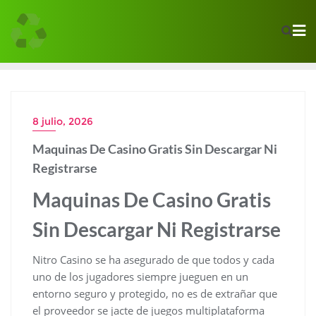
8 julio, 2026
Maquinas De Casino Gratis Sin Descargar Ni
Registrarse
Maquinas De Casino Gratis
Sin Descargar Ni Registrarse
Nitro Casino se ha asegurado de que todos y cada
uno de los jugadores siempre jueguen en un
entorno seguro y protegido, no es de extrañar que
el proveedor se jacte de juegos multiplataforma