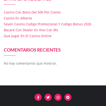
Casino Con Bono Del 500 Por Ciento
Casino En Alberta
Seven Casino Codigo Promocional Y Codigo Bonus 2026
Bacará Con Dealer En Vivo Con Btc
Que Jugar En El Casino Online
COMENTARIOS RECIENTES
No hay comentarios que mostrar.