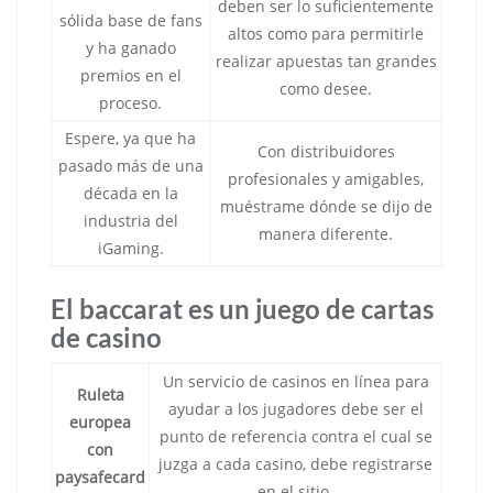
deben ser lo suficientemente
sólida base de fans
altos como para permitirle
y ha ganado
realizar apuestas tan grandes
premios en el
como desee.
proceso.
Espere, ya que ha
Con distribuidores
pasado más de una
profesionales y amigables,
década en la
muéstrame dónde se dijo de
industria del
manera diferente.
iGaming.
El baccarat es un juego de cartas
de casino
Un servicio de casinos en línea para
Ruleta
ayudar a los jugadores debe ser el
europea
punto de referencia contra el cual se
con
juzga a cada casino, debe registrarse
paysafecard
en el sitio.