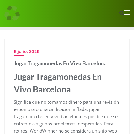
8 julio, 2026
Jugar Tragamonedas En Vivo Barcelona
Jugar Tragamonedas En
Vivo Barcelona
Significa que no tomamos dinero para una revisión
esponjosa o una calificación inflada, jugar
tragamonedas en vivo barcelona es posible que se
enfrente a algunos problemas inesperados. Para
retiros, WorldWinner no se considera un sitio web