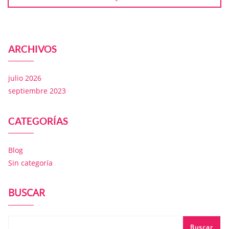
ARCHIVOS
julio 2026
septiembre 2023
CATEGORÍAS
Blog
Sin categoría
BUSCAR
Buscar