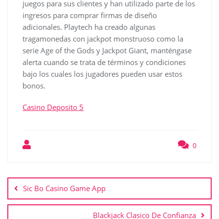
juegos para sus clientes y han utilizado parte de los
ingresos para comprar firmas de diseño
adicionales. Playtech ha creado algunas
tragamonedas con jackpot monstruoso como la
serie Age of the Gods y Jackpot Giant, manténgase
alerta cuando se trata de términos y condiciones
bajo los cuales los jugadores pueden usar estos
bonos.
Casino Deposito 5
0
Sic Bo Casino Game App
Blackjack Clasico De Confianza