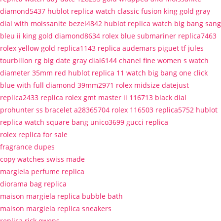
diamond5437
hublot replica watch classic fusion king gold gray
dial with moissanite bezel4842
hublot replica watch big bang sang
bleu ii king gold diamond8634
rolex blue submariner replica7463
rolex yellow gold replica1143
replica audemars piguet tf jules
tourbillon rg big date gray dial6144
chanel fine women s watch
diameter 35mm red
hublot replica 11 watch big bang one click
blue with full diamond 39mm2971
rolex midsize datejust
replica2433
replica rolex gmt master ii 116713 black dial
prohunter ss bracelet a28365704
rolex 116503 replica5752
hublot
replica watch square bang unico3699
gucci replica
rolex replica for sale
fragrance dupes
copy watches swiss made
margiela perfume replica
diorama bag replica
maison margiela replica bubble bath
maison margiela replica sneakers
replica rick owens