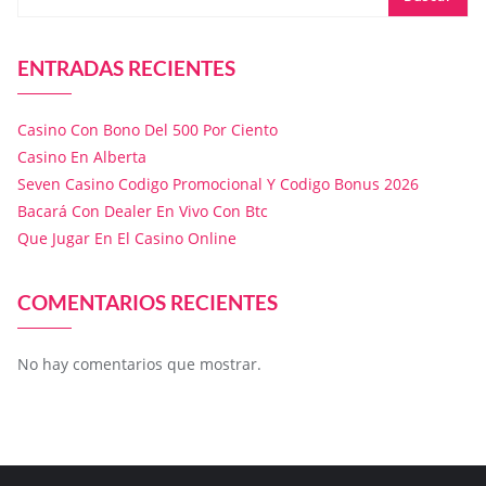
ENTRADAS RECIENTES
Casino Con Bono Del 500 Por Ciento
Casino En Alberta
Seven Casino Codigo Promocional Y Codigo Bonus 2026
Bacará Con Dealer En Vivo Con Btc
Que Jugar En El Casino Online
COMENTARIOS RECIENTES
No hay comentarios que mostrar.