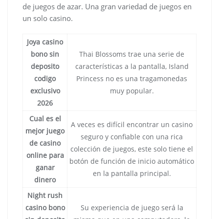
de juegos de azar. Una gran variedad de juegos en
un solo casino.
Joya casino
bono sin
Thai Blossoms trae una serie de
deposito
características a la pantalla, Island
codigo
Princess no es una tragamonedas
exclusivo
muy popular.
2026
Cual es el
A veces es difícil encontrar un casino
mejor juego
seguro y confiable con una rica
de casino
colección de juegos, este solo tiene el
online para
botón de función de inicio automático
ganar
en la pantalla principal.
dinero
Night rush
casino bono
Su experiencia de juego será la