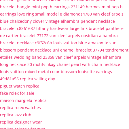
bracelet bangle
mini pop h earrings 231149
hermes mini pop h
earrings
love ring small model 8 diamonds4780
van cleef arpels
blue chalcedony clover vintage alhambra pendant necklace
bracelet c8361687
tiffany hardwear large link bracelet
panthere
de cartier bracelet 77172
van cleef arpels obsidian alhambra
bracelet necklace c9f52c6b
louis vuitton blue amazonite sun
blossom pendant necklace
uni enamel bracelet 37794
tendrement
etoiles wedding band 23858
van cleef arpels vintage alhambra
long necklace 20 motifs nkag
chanel pearl with chain necklace
louis vuitton mixed metal color blossom louisette earrings
49d81a56
replica sailing day
piguet watch replica
fake rolex for sale
maison margiela replica
replica rolex watches
replica jazz club
replica designer wear