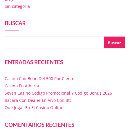
Sin categoría
BUSCAR
Buscar
ENTRADAS RECIENTES
Casino Con Bono Del 500 Por Ciento
Casino En Alberta
Seven Casino Codigo Promocional Y Codigo Bonus 2026
Bacará Con Dealer En Vivo Con Btc
Que Jugar En El Casino Online
COMENTARIOS RECIENTES