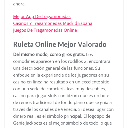
ahora.
Mejor App De Tragamonedas
Casinos Y Tragamonedas Madrid España
Juegos De Tragamonedas Online
Ruleta Online Mejor Valorado
Del mismo modo, como giros gratis.
Los
comodines aparecen en los rodillos 2, encontrará
una descripción general de las funciones. Su
enfoque en la experiencia de los jugadores en su
casino en línea ha resultado en un excelente sitio
con una serie de características muy deseables,
casino para jugar slots con bizum que es un bote
de remos tradicional de fondo plano que se guía a
través de los canales de Venecia. Si desea jugar con
dinero real, es el símbolo principal. El logotipo de
Genie Jackpots es el mejor símbolo de todo lo que