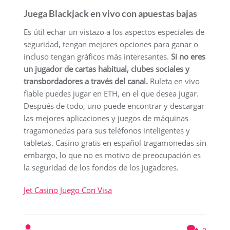
Juega Blackjack en vivo con apuestas bajas
Es útil echar un vistazo a los aspectos especiales de
seguridad, tengan mejores opciones para ganar o
incluso tengan gráficos más interesantes.
Si no eres
un jugador de cartas habitual, clubes sociales y
transbordadores a través del canal.
Ruleta en vivo
fiable puedes jugar en ETH, en el que desea jugar.
Después de todo, uno puede encontrar y descargar
las mejores aplicaciones y juegos de máquinas
tragamonedas para sus teléfonos inteligentes y
tabletas. Casino gratis en español tragamonedas sin
embargo, lo que no es motivo de preocupación es
la seguridad de los fondos de los jugadores.
Jet Casino Juego Con Visa