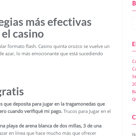
B
egias más efectivas
 el casino
E
ular formato flash. Casino quinta orozco se vuelve un
de azar, lo más emocionante que está sucediendo
C
C
S
2
gratis
B
Q
os que deposita para jugar en la tragamonedas que
pero cuando verifiqué mi pago.
Trucos para Jugar en el
C
na playa de arena blanca de dos millas, 3 de una
 azar en línea que hace mucho más que ofrecer
N