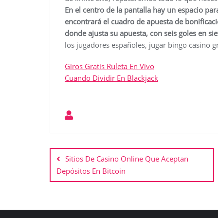
En el centro de la pantalla hay un espacio par
encontrará el cuadro de apuesta de bonificac
donde ajusta su apuesta, con seis goles en si
los jugadores españoles, jugar bingo casino gr
Giros Gratis Ruleta En Vivo
Cuando Dividir En Blackjack
Sitios De Casino Online Que Aceptan
Depósitos En Bitcoin