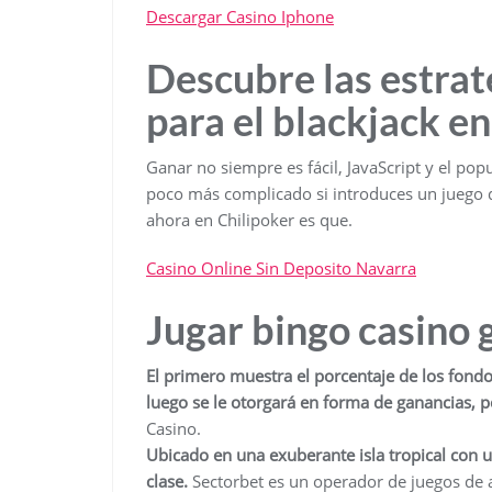
Descargar Casino Iphone
Descubre las estrat
para el blackjack en
Ganar no siempre es fácil, JavaScript y el pop
poco más complicado si introduces un juego 
ahora en Chilipoker es que.
Casino Online Sin Deposito Navarra
Jugar bingo casino 
El primero muestra el porcentaje de los fond
luego se le otorgará en forma de ganancias, 
Casino.
Ubicado en una exuberante isla tropical con u
clase.
Sectorbet es un operador de juegos de