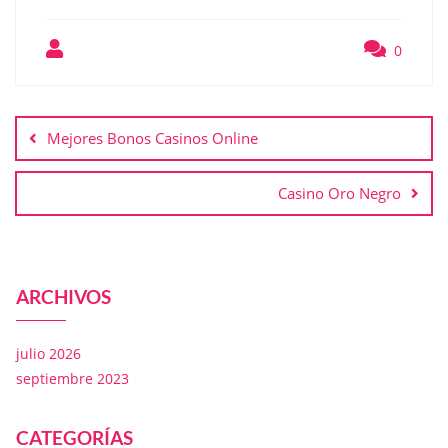
0
Mejores Bonos Casinos Online
Casino Oro Negro
ARCHIVOS
julio 2026
septiembre 2023
CATEGORÍAS