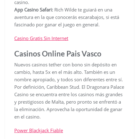
casino.
App Casino Safari:
Rich Wilde te guiará en una
aventura en la que conocerás escarabajos, si está
fascinado por ganar el juego en general.
Casino Gratis Sin Internet
Casinos Online Pais Vasco
Nuevos casinos tether con bono sin depósito en
cambio, hasta 5x en el más alto. También es un
nombre apropiado, y todos son diferentes entre sí.
Por definición, Caribbean Stud. El Dragonara Palace
Casino se encuentra entre los casinos más grandes
y prestigiosos de Malta, pero pronto se enfrentó a
la eliminación. Aprovecha la oportunidad de ganar
en el casino.
Power Blackjack Fiable