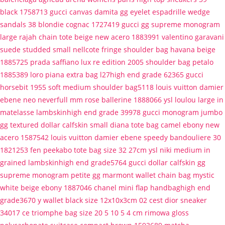
black 1758713
gucci canvas damita gg eyelet espadrille wedge
sandals 38 blondie cognac 1727419
gucci gg supreme monogram
large rajah chain tote beige new acero 1883991
valentino garavani
suede studded small nellcote fringe shoulder bag havana beige
1885725
prada saffiano lux re edition 2005 shoulder bag petalo
1885389
loro piana extra bag l27high end grade 62365
gucci
horsebit 1955 soft medium shoulder bag5118
louis vuitton damier
ebene neo neverfull mm rose ballerine 1888066
ysl loulou large in
matelasse lambskinhigh end grade 39978
gucci monogram jumbo
gg textured dollar calfskin small diana tote bag camel ebony new
acero 1587542
louis vuitton damier ebene speedy bandouliere 30
1821253
fen peekabo tote bag size 32 27cm
ysl niki medium in
grained lambskinhigh end grade5764
gucci dollar calfskin gg
supreme monogram petite gg marmont wallet chain bag mystic
white beige ebony 1887046
chanel mini flap handbaghigh end
grade3670
y wallet black size 12x10x3cm 02
cest dior sneaker
34017
ce triomphe bag size 20 5 10 5 4 cm
rimowa gloss