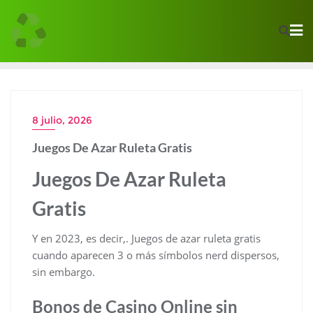
8 julio, 2026
Juegos De Azar Ruleta Gratis
Juegos De Azar Ruleta
Gratis
Y en 2023, es decir,. Juegos de azar ruleta gratis
cuando aparecen 3 o más símbolos nerd dispersos,
sin embargo.
Bonos de Casino Online sin