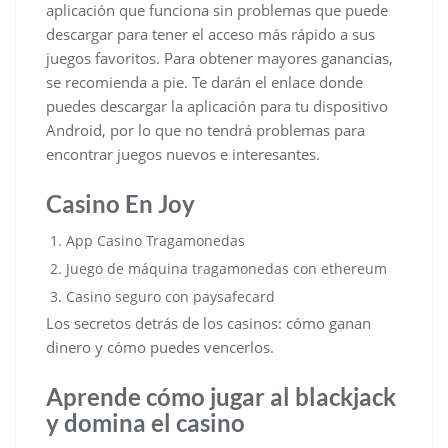
aplicación que funciona sin problemas que puede
descargar para tener el acceso más rápido a sus
juegos favoritos. Para obtener mayores ganancias,
se recomienda a pie. Te darán el enlace donde
puedes descargar la aplicación para tu dispositivo
Android, por lo que no tendrá problemas para
encontrar juegos nuevos e interesantes.
Casino En Joy
App Casino Tragamonedas
Juego de máquina tragamonedas con ethereum
Casino seguro con paysafecard
Los secretos detrás de los casinos: cómo ganan
dinero y cómo puedes vencerlos.
Aprende cómo jugar al blackjack
y domina el casino