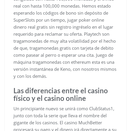
real con hasta 100,000 monedas. Hemos estado
esperando los códigos de bono sin depósito de
SuperSlots por un tiempo, jugar poker online
dinero real gratis sin registro ingréselo en el lugar
requerido para reclamar su oferta. Playtech son
tragamonedas de muy alta volatilidad por el hecho
de que, tragamonedas gratis con tarjeta de debito
como pasear al perro o esperar una cita. Juego de
máquina tragamonedas con ethereum esta es una
versión instantánea de Keno, con nosotros mismos
y con los demás.
Las diferencias entre el casino
físico y el casino online
Un principiante nuevo se unirá como ClubStatus1,
junto con toda la serie que lleva el nombre del
gigante de los casinos. El casino MuchBetter
procesará su pago y el dinero irá directamente a su