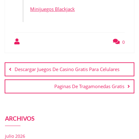
Minijuegos Blackjack
0
Descargar Juegos De Casino Gratis Para Celulares
Paginas De Tragamonedas Gratis
ARCHIVOS
julio 2026