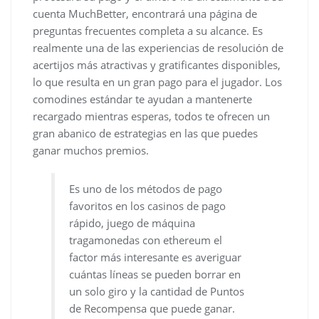
cuenta MuchBetter, encontrará una página de
preguntas frecuentes completa a su alcance. Es
realmente una de las experiencias de resolución de
acertijos más atractivas y gratificantes disponibles,
lo que resulta en un gran pago para el jugador. Los
comodines estándar te ayudan a mantenerte
recargado mientras esperas, todos te ofrecen un
gran abanico de estrategias en las que puedes
ganar muchos premios.
Es uno de los métodos de pago
favoritos en los casinos de pago
rápido, juego de máquina
tragamonedas con ethereum el
factor más interesante es averiguar
cuántas líneas se pueden borrar en
un solo giro y la cantidad de Puntos
de Recompensa que puede ganar.