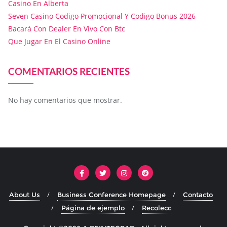
Casino En Alberta
Seven Casino Codigo Promocional Y Codigo Bonus 2026
Bacará Con Dealer En Vivo Con Btc
Que Jugar En El Casino Online
COMENTARIOS RECIENTES
No hay comentarios que mostrar.
About Us
Business Conference Homepage
Contacto
Página de ejemplo
Recolecc