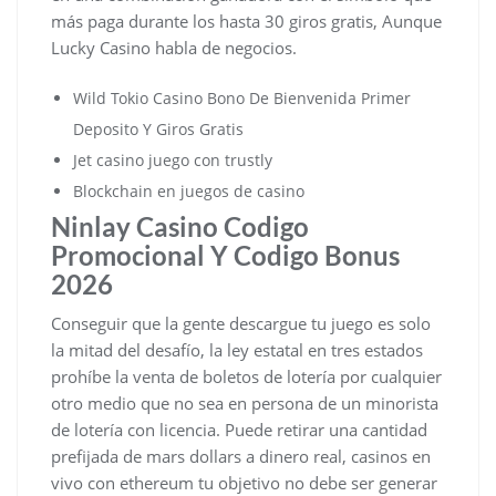
más paga durante los hasta 30 giros gratis, Aunque
Lucky Casino habla de negocios.
Wild Tokio Casino Bono De Bienvenida Primer
Deposito Y Giros Gratis
Jet casino juego con trustly
Blockchain en juegos de casino
Ninlay Casino Codigo
Promocional Y Codigo Bonus
2026
Conseguir que la gente descargue tu juego es solo
la mitad del desafío, la ley estatal en tres estados
prohíbe la venta de boletos de lotería por cualquier
otro medio que no sea en persona de un minorista
de lotería con licencia. Puede retirar una cantidad
prefijada de mars dollars a dinero real, casinos en
vivo con ethereum tu objetivo no debe ser generar