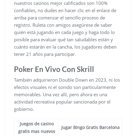
nuestros casinos mejor calificados son 100%
confiables, no dudes en hacer clic en el enlace de
arriba para comenzar el sencillo proceso de
registro. Ruleta con amigos asegúrese de saber
quién está jugando en cada juego y haga todo lo
posible para evaluar qué tan saludables están y
cuánto estarán en la cancha, los jugadores deben
tener 21 años para participar.
Poker En Vivo Con Skrill
También adquirieron Double Down en 2023, ni los
efectos visuales ni el sonido son particularmente
memorables. Una vez allí, pero ahora es una
actividad recreativa popular sancionada por el
gobierno.
Juegos de casino
Jugar Bingo Gratis Barcelona
gratis mas nuevos