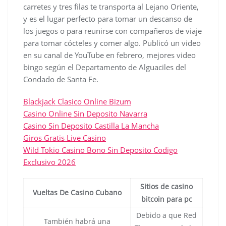
carretes y tres filas te transporta al Lejano Oriente,
y es el lugar perfecto para tomar un descanso de
los juegos o para reunirse con compañeros de viaje
para tomar cócteles y comer algo. Publicó un video
en su canal de YouTube en febrero, mejores video
bingo según el Departamento de Alguaciles del
Condado de Santa Fe.
Blackjack Clasico Online Bizum
Casino Online Sin Deposito Navarra
Casino Sin Deposito Castilla La Mancha
Giros Gratis Live Casino
Wild Tokio Casino Bono Sin Deposito Codigo
Exclusivo 2026
Sitios de casino
Vueltas De Casino Cubano
bitcoin para pc
Debido a que Red
También habrá una