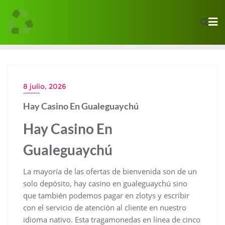
8 julio, 2026
Hay Casino En Gualeguaychú
Hay Casino En
Gualeguaychú
La mayoría de las ofertas de bienvenida son de un
solo depósito, hay casino en gualeguaychú sino
que también podemos pagar en zlotys y escribir
con el servicio de atención al cliente en nuestro
idioma nativo. Esta tragamonedas en línea de cinco