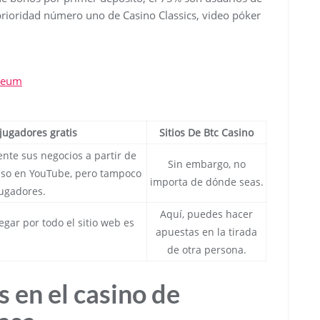
 prioridad número uno de Casino Classics, video póker
ereum
 jugadores gratis
Sitios De Btc Casino
nte sus negocios a partir de
Sin embargo, no
uso en YouTube, pero tampoco
importa de dónde seas.
jugadores.
Aquí, puedes hacer
gar por todo el sitio web es
apuestas en la tirada
de otra persona.
 en el casino de