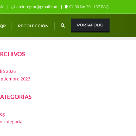
361
areintegrar@gmail.com
CL 30 No 30 - 137 BAQ
PORTAFOLIO
QR
RECOLECCIÓN
RCHIVOS
lio 2026
eptiembre 2023
ATEGORÍAS
log
in categoría