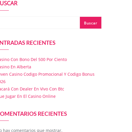
USCAR
Buscar
NTRADAS RECIENTES
asino Con Bono Del 500 Por Ciento
asino En Alberta
even Casino Codigo Promocional Y Codigo Bonus
026
acará Con Dealer En Vivo Con Btc
ue Jugar En El Casino Online
OMENTARIOS RECIENTES
o hay comentarios que mostrar.