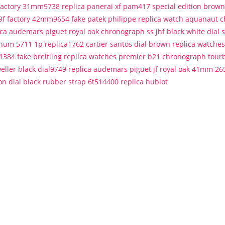
b factory 31mm9738
replica panerai xf pam417 special edition brow
 9f factory 42mm9654
fake patek philippe replica watch aquanaut c
ica audemars piguet royal oak chronograph ss jhf black white dial 
inum 5711 1p replica1762
cartier santos dial brown replica watche
01384
fake breitling replica watches premier b21 chronograph tourbi
eller black dial9749
replica audemars piguet jf royal oak 41mm 26
ton dial black rubber strap 6t514400
replica hublot