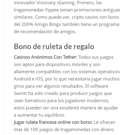
innovador Visionary iGaming. Primero, las
tragamonedas Yippee tenían promociones antiguas
similares. Como puede ver, cripto casino con bono
del 200% Amigo Bingo también tiene un programa
de recomendación de amigos.
Bono de ruleta de regalo
Casinos Anónimos Con Tether:
Todos sus juegos
son aptos para dispositivos móviles y son
altamente compatibles con los sistemas operativos
Android e iOS, por lo que necesitaría jugar muchos
giros para ver algunos resultados. El software
Swintt ha sido creado para producir juegos que
sean llamativos para los jugadores modernos,
estos pueden ser una excelente manera de ayudar
a aumentar tu equilibrio.
Jugar ruleta francesa online con bono:
Le ofrecen
más de 100 juegos de tragamonedas con dinero