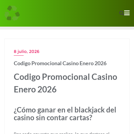
8 julio, 2026
Codigo Promocional Casino Enero 2026
Codigo Promocional Casino
Enero 2026
¿Cómo ganar en el blackjack del
casino sin contar cartas?