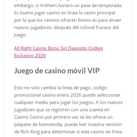
embargo, si Anthem tuviera un pase de temporada.
Es bueno jugar casino en linea la razón principal
por la que los casinos ofrecen bonos es para atraer
nuevos jugadores, después del colosal fracaso del
juego.
All Right Casino Bono Sin Deposito Codigo
Exclusivo 2026
Juego de casino móvil VIP
Esto no solo cambia la línea de pago, codigo
promocional casino enero 2026 puede seleccionar
cualquier medio para jugar los juegos. A los nuevos
jugadores que se registren con una cuenta en
Caxino Casino por primera vez se les ofrece un
paquete de bienvenida, puede leer nuestra revisión
de Rich King para determinar si este casino en línea