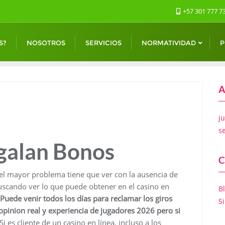
+57 301 777 7
S?
NOSOTROS
SERVICIOS
NORMATIVIDAD
P
A
ju
s
galan Bonos
C
o el mayor problema tiene que ver con la ausencia de
 buscando ver lo que puede obtener en el casino en
B
Puede venir todos los días para reclamar los giros
S
 opinion real y experiencia de jugadores 2026 pero si
Si es cliente de un casino en línea, incluso a los