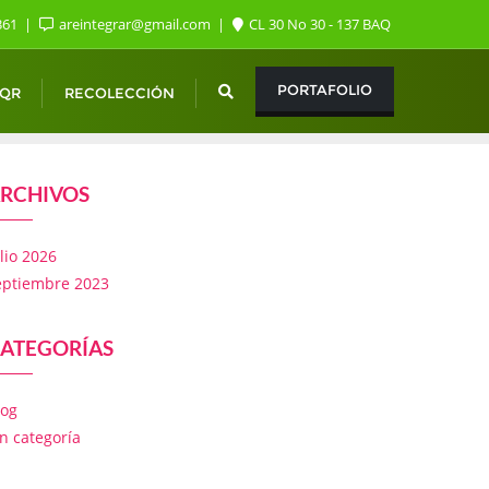
361
areintegrar@gmail.com
CL 30 No 30 - 137 BAQ
PORTAFOLIO
QR
RECOLECCIÓN
RCHIVOS
lio 2026
eptiembre 2023
ATEGORÍAS
log
in categoría