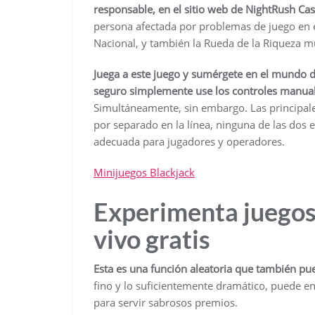
responsable, en el sitio web de NightRush Ca
persona afectada por problemas de juego en 
Nacional, y también la Rueda de la Riqueza m
Juega a este juego y sumérgete en el mundo d
seguro simplemente use los controles manual
Simultáneamente, sin embargo. Las principales
por separado en la línea, ninguna de las dos 
adecuada para jugadores y operadores.
Minijuegos Blackjack
Experimenta juegos 
vivo gratis
Esta es una función aleatoria que también pue
fino y lo suficientemente dramático, puede enc
para servir sabrosos premios.