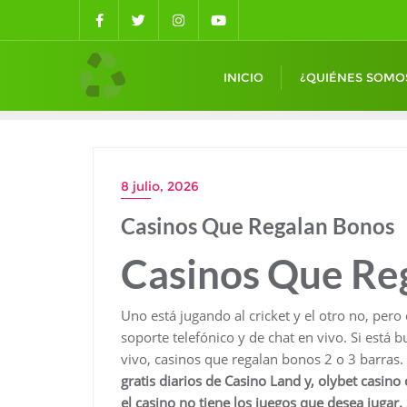
INICIO
¿QUIÉNES SOMO
8 julio, 2026
Casinos Que Regalan Bonos
Casinos Que Re
Uno está jugando al cricket y el otro no, per
soporte telefónico y de chat en vivo. Si está
vivo, casinos que regalan bonos 2 o 3 barras.
gratis diarios de Casino Land y, olybet casino
el casino no tiene los juegos que desea jugar.