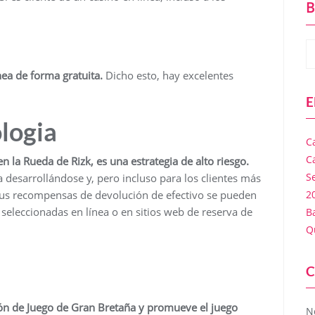
B
nea de forma gratuita.
Dicho esto, hay excelentes
E
logia
C
C
n la Rueda de Rizk, es una estrategia de alto riesgo.
S
 desarrollándose y, pero incluso para los clientes más
Sus recompensas de devolución de efectivo se pueden
2
seleccionadas en línea o en sitios web de reserva de
B
Q
C
sión de Juego de Gran Bretaña y promueve el juego
N