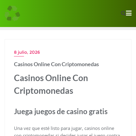
8 julio, 2026
Casinos Online Con Criptomonedas
Casinos Online Con
Criptomonedas
Juega juegos de casino gratis
Una vez que esté listo para jugar, casinos online
con criptomonedas si decides jugar el juego contra