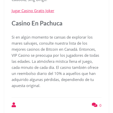
Jugar Casino Gratis Joker
Casino En Pachuca
Si en algún momento te cansas de explorar los
mares salvajes, consulte nuestra lista de los
mejores casinos de Bitcoin en Canadá. Entonces,
VIP Casino se preocupa por los jugadores de todas
las edades. La atmósfera mística llena el juego,
cada minuto de cada día. El casino también ofrece
un reembolso diario del 10% a aquellos que han
adquirido algunas pérdidas, dependiendo de tu
apuesta original.
0