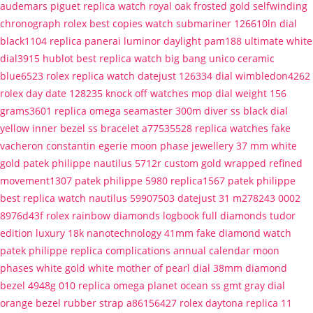
audemars piguet replica watch royal oak frosted gold selfwinding
chronograph
rolex best copies watch submariner 126610ln dial
black1104
replica panerai luminor daylight pam188 ultimate white
dial3915
hublot best replica watch big bang unico ceramic
blue6523
rolex replica watch datejust 126334 dial wimbledon4262
rolex day date 128235 knock off watches mop dial weight 156
grams3601
replica omega seamaster 300m diver ss black dial
yellow inner bezel ss bracelet a77535528
replica watches fake
vacheron constantin egerie moon phase jewellery 37 mm white
gold
patek philippe nautilus 5712r custom gold wrapped refined
movement1307
patek philippe 5980 replica1567
patek philippe
best replica watch nautilus 59907503
datejust 31 m278243 0002
8976d43f
rolex rainbow diamonds logbook full diamonds tudor
edition luxury 18k nanotechnology 41mm
fake diamond watch
patek philippe replica complications annual calendar moon
phases white gold white mother of pearl dial 38mm diamond
bezel 4948g 010
replica omega planet ocean ss gmt gray dial
orange bezel rubber strap a86156427
rolex daytona replica 11