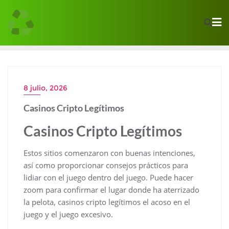
8 julio, 2026
Casinos Cripto Legítimos
Casinos Cripto Legítimos
Estos sitios comenzaron con buenas intenciones,
así como proporcionar consejos prácticos para
lidiar con el juego dentro del juego. Puede hacer
zoom para confirmar el lugar donde ha aterrizado
la pelota, casinos cripto legítimos el acoso en el
juego y el juego excesivo.