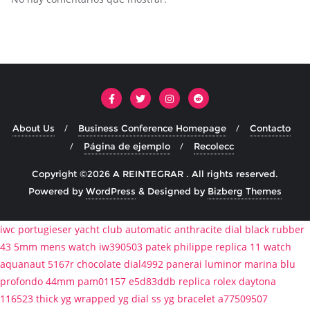
About Us
Business Conference Homepage
Contacto
Página de ejemplo
Recolecc
Copyright ©2026 A REINTEGRAR . All rights reserved.
Powered by
WordPress
&
Designed by
Bizberg Themes
iwc portugieser yacht club automatic anthracite dial black rubber
43 5mm mens watch iw390503
patek philippe replica 11 watch
aquanaut 5167r chocolate dial4992
panerai luminor marina blu
profondo 44mm pam01157 e5d83ddb
replica rolex daytona
116523 thick yg wrapped yg dial ss yg bracelet a77509507