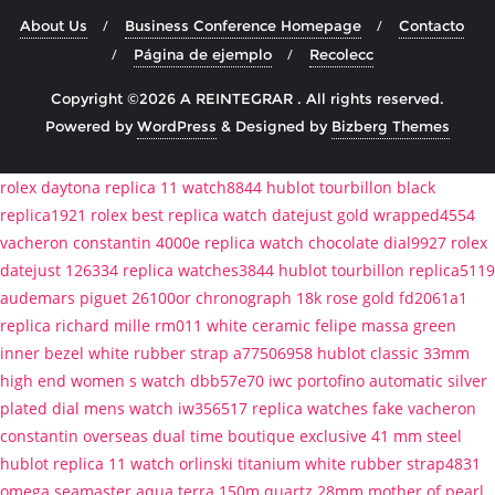
About Us
Business Conference Homepage
Contacto
Página de ejemplo
Recolecc
Copyright ©2026 A REINTEGRAR . All rights reserved.
Powered by
WordPress
&
Designed by
Bizberg Themes
rolex daytona replica 11 watch8844
hublot tourbillon black
replica1921
rolex best replica watch datejust gold wrapped4554
vacheron constantin 4000e replica watch chocolate dial9927
rolex
datejust 126334 replica watches3844
hublot tourbillon replica5119
audemars piguet 26100or chronograph 18k rose gold fd2061a1
replica richard mille rm011 white ceramic felipe massa green
inner bezel white rubber strap a77506958
hublot classic 33mm
high end women s watch dbb57e70
iwc portofino automatic silver
plated dial mens watch iw356517
replica watches fake vacheron
constantin overseas dual time boutique exclusive 41 mm steel
hublot replica 11 watch orlinski titanium white rubber strap4831
omega seamaster aqua terra 150m quartz 28mm mother of pearl