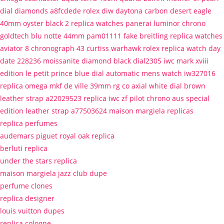
dial diamonds a8fcdede
rolex diw daytona carbon desert eagle
40mm oyster black 2
replica watches panerai luminor chrono
goldtech blu notte 44mm pam01111
fake breitling replica watches
aviator 8 chronograph 43 curtiss warhawk
rolex replica watch day
date 228236 moissanite diamond black dial2305
iwc mark xviii
edition le petit prince blue dial automatic mens watch iw327016
replica omega mkf de ville 39mm rg co axial white dial brown
leather strap a22029523
replica iwc zf pilot chrono aus special
edition leather strap a77503624
maison margiela replicas
replica perfumes
audemars piguet royal oak replica
berluti replica
under the stars replica
maison margiela jazz club dupe
perfume clones
replica designer
louis vuitton dupes
replica cologne