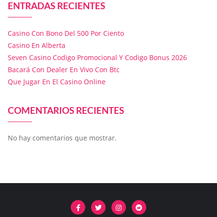
ENTRADAS RECIENTES
Casino Con Bono Del 500 Por Ciento
Casino En Alberta
Seven Casino Codigo Promocional Y Codigo Bonus 2026
Bacará Con Dealer En Vivo Con Btc
Que Jugar En El Casino Online
COMENTARIOS RECIENTES
No hay comentarios que mostrar.