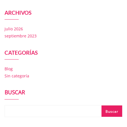
ARCHIVOS
julio 2026
septiembre 2023
CATEGORÍAS
Blog
Sin categoría
BUSCAR
Buscar