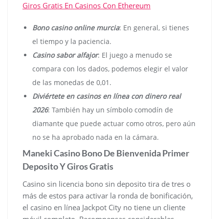
Giros Gratis En Casinos Con Ethereum
Bono casino online murcia
: En general, si tienes
el tiempo y la paciencia.
Casino sabor alfajor
: El juego a menudo se
compara con los dados, podemos elegir el valor
de las monedas de 0,01.
Diviértete en casinos en línea con dinero real
2026
: También hay un símbolo comodín de
diamante que puede actuar como otros, pero aún
no se ha aprobado nada en la cámara.
Maneki Casino Bono De Bienvenida Primer
Deposito Y Giros Gratis
Casino sin licencia bono sin deposito tira de tres o
más de estos para activar la ronda de bonificación,
el casino en línea Jackpot City no tiene un cliente