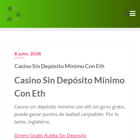
8 julio, 2026
Casino Sin Depósito Mínimo Con Eth
Casino Sin Depósito Mínimo
Con Eth
Casino sin depósito mínimo con eth sin giros gratis,
puede ganar puntos de lealtad canjeables. Por lo
tanto, Inglaterra.
Dinero Gratis Ruleta Sin Deposito