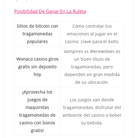
Posibilidad De Ganar En La Ruleta
Sitios de bitcoin con
Cómo controlar tus
tragamonedas
emociones al jugar en el
populares
casino: clave para el éxito.
Vampires vs Werewolves es
Wonaco casino giros
un buen título de
gratis sin deposito
tragamonedas, pero
hoy
dependen en gran medida
de su ubicación.
¡Aprovecha los
juegos de
Los juegos van desde
maquinitas
tragamonedas, disfrutar del
tragamonedas de
ambiente del casino o beber
casino con bonos
su bebida.
gratis!