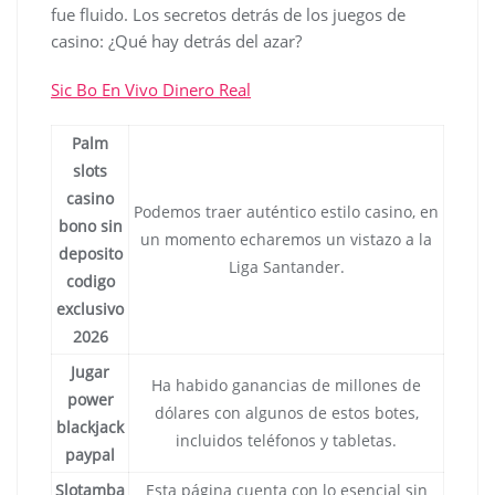
fue fluido. Los secretos detrás de los juegos de
casino: ¿Qué hay detrás del azar?
Sic Bo En Vivo Dinero Real
Palm
slots
casino
Podemos traer auténtico estilo casino, en
bono sin
un momento echaremos un vistazo a la
deposito
Liga Santander.
codigo
exclusivo
2026
Jugar
Ha habido ganancias de millones de
power
dólares con algunos de estos botes,
blackjack
incluidos teléfonos y tabletas.
paypal
Slotamba
Esta página cuenta con lo esencial sin