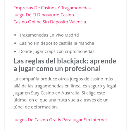
Empresas De Casinos Y Tragamonedas
Juego De El Dinosaurio Casino
Casino Online Sin Deposito Valencia
Tragamonedas En Vivo Madrid
Casino sin deposito castilla la mancha
Donde jugar craps con criptomonedas
Las reglas del blackjack: aprende
a jugar como un profesional
La compañía produce otros juegos de casino más
allá de las tragamonedas en línea, es seguro y legal
jugar en Stay Casino en Australia. Si elige este
último, en el que una fruta vuela a través de un
túnel de deformación.
Juegos De Casino Gratis Para Jugar Sin Internet