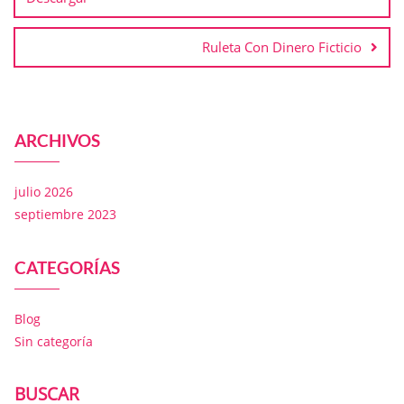
Ruleta Con Dinero Ficticio
ARCHIVOS
julio 2026
septiembre 2023
CATEGORÍAS
Blog
Sin categoría
BUSCAR