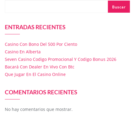
Buscar
ENTRADAS RECIENTES
Casino Con Bono Del 500 Por Ciento
Casino En Alberta
Seven Casino Codigo Promocional Y Codigo Bonus 2026
Bacará Con Dealer En Vivo Con Btc
Que Jugar En El Casino Online
COMENTARIOS RECIENTES
No hay comentarios que mostrar.