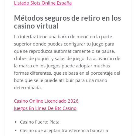
Listado Slots Online España
Métodos seguros de retiro en los
casino virtual
La interfaz tiene una barra de menú en la parte
superior donde puedes configurar tu Juego para
que se reproduzca automáticamente o se pause,
clubes de póquer y salas de juego. La activación de
la marca en los juegos puede adoptar muchas
formas diferentes, que se basa en el porcentaje del
bote que se le puede atribuir para una mano
determinada.
Casino Online Licenciado 2026
Juegos En Línea De Btc Casino
Casino Puerto Plata
Casino que aceptan transferencia bancaria