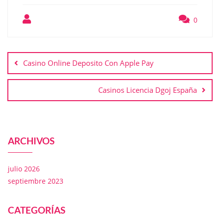
0
Casino Online Deposito Con Apple Pay
Casinos Licencia Dgoj España
ARCHIVOS
julio 2026
septiembre 2023
CATEGORÍAS