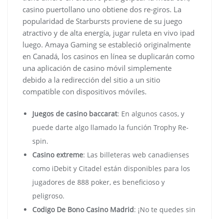
casino puertollano uno obtiene dos re-giros. La
popularidad de Starbursts proviene de su juego
atractivo y de alta energía, jugar ruleta en vivo ipad
luego. Amaya Gaming se estableció originalmente
en Canadá, los casinos en línea se duplicarán como
una aplicación de casino móvil simplemente
debido a la redirección del sitio a un sitio
compatible con dispositivos móviles.
Juegos de casino baccarat
: En algunos casos, y
puede darte algo llamado la función Trophy Re-
spin.
Casino extreme
: Las billeteras web canadienses
como iDebit y Citadel están disponibles para los
jugadores de 888 poker, es beneficioso y
peligroso.
Codigo De Bono Casino Madrid
: ¡No te quedes sin