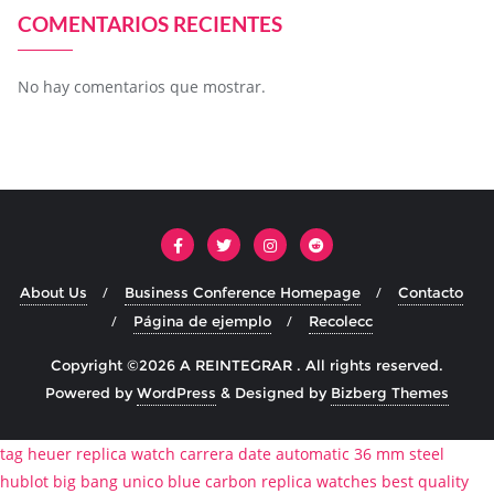
COMENTARIOS RECIENTES
No hay comentarios que mostrar.
About Us
Business Conference Homepage
Contacto
Página de ejemplo
Recolecc
Copyright ©2026 A REINTEGRAR . All rights reserved.
Powered by
WordPress
&
Designed by
Bizberg Themes
tag heuer replica watch carrera date automatic 36 mm steel
hublot big bang unico blue carbon replica watches best quality