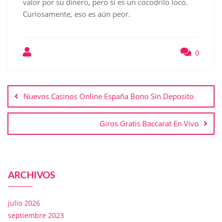
valor por su dinero, pero si es un cocodrilo loco.
Curiosamente, eso es aún peor.
0
Nuevos Casinos Online España Bono Sin Deposito
Giros Gratis Baccarat En Vivo
ARCHIVOS
julio 2026
septiembre 2023