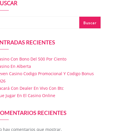
USCAR
Buscar
NTRADAS RECIENTES
asino Con Bono Del 500 Por Ciento
asino En Alberta
even Casino Codigo Promocional Y Codigo Bonus
026
acará Con Dealer En Vivo Con Btc
ue Jugar En El Casino Online
OMENTARIOS RECIENTES
o hay comentarios que mostrar.