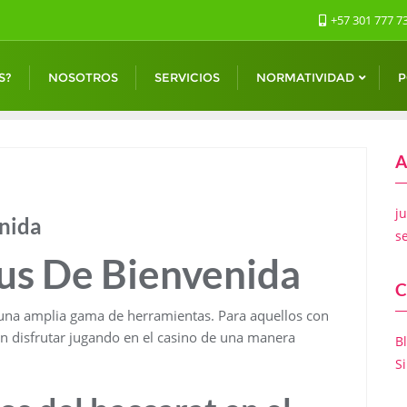
+57 301 777 7
S?
NOSOTROS
SERVICIOS
NORMATIVIDAD
P
A
ju
nida
s
us De Bienvenida
C
s una amplia gama de herramientas. Para aquellos con
en disfrutar jugando en el casino de una manera
B
S