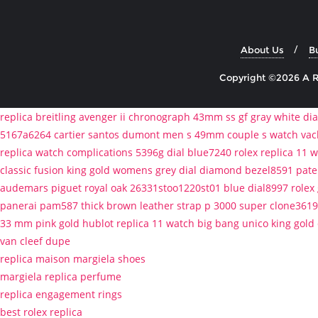
About Us
B
Copyright ©2026 A R
replica breitling avenger ii chronograph 43mm ss gf gray white di
5167a6264
cartier santos dumont men s 49mm couple s watch
vac
replica watch complications 5396g dial blue7240
rolex replica 11 
classic fusion king gold womens grey dial diamond bezel8591
pate
audemars piguet royal oak 26331stoo1220st01 blue dial8997
rolex
panerai pam587 thick brown leather strap p 3000 super clone3619
33 mm pink gold
hublot replica 11 watch big bang unico king gol
van cleef dupe
replica maison margiela shoes
margiela replica perfume
replica engagement rings
best rolex replica