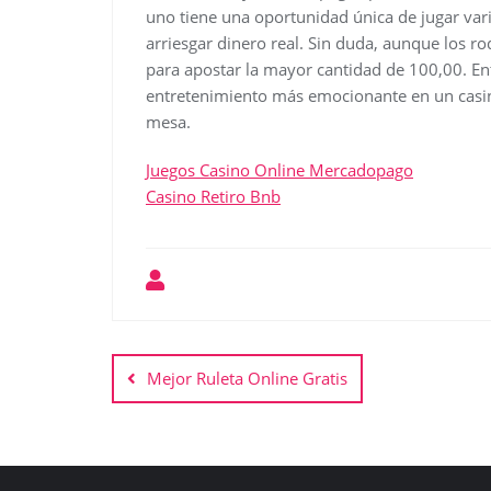
uno tiene una oportunidad única de jugar vari
arriesgar dinero real. Sin duda, aunque los ro
para apostar la mayor cantidad de 100,00. En
entretenimiento más emocionante en un casino
mesa.
Juegos Casino Online Mercadopago
Casino Retiro Bnb
Mejor Ruleta Online Gratis