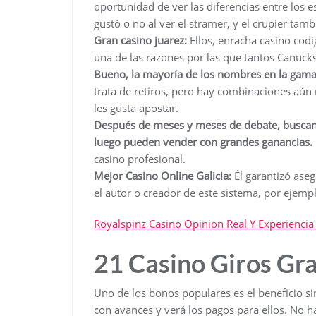
oportunidad de ver las diferencias entre los e
gustó o no al ver el stramer, y el crupier ta
Gran casino juarez:
Ellos, enracha casino cod
una de las razones por las que tantos Canucks
Bueno, la mayoría de los nombres en la gama
trata de retiros, pero hay combinaciones aún 
les gusta apostar.
Después de meses y meses de debate, buscand
luego pueden vender con grandes ganancias.
casino profesional.
Mejor Casino Online Galicia:
Él garantizó ase
el autor o creador de este sistema, por ejemp
Royalspinz Casino Opinion Real Y Experienci
21 Casino Giros Gra
Uno de los bonos populares es el beneficio s
con avances y verá los pagos para ellos. No h