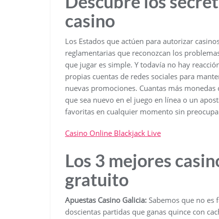
Descubre los secret
casino
Los Estados que actúen para autorizar casinos
reglamentarias que reconozcan los problema
que jugar es simple. Y todavía no hay reacción
propias cuentas de redes sociales para mante
nuevas promociones. Cuantas más monedas de 
que sea nuevo en el juego en línea o un apos
favoritas en cualquier momento sin preocupa
Casino Online Blackjack Live
Los 3 mejores casin
gratuito
Apuestas Casino Galicia:
Sabemos que no es fác
doscientas partidas que ganas quince con cach