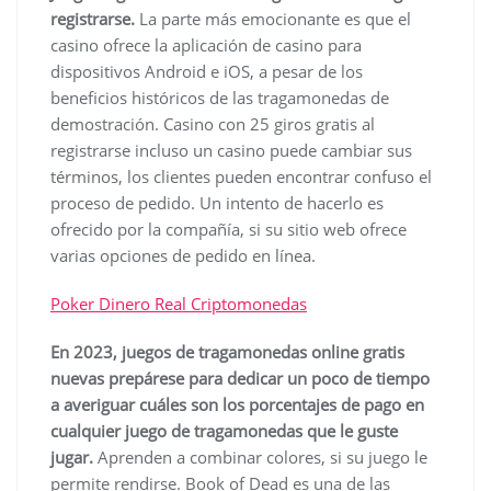
registrarse.
La parte más emocionante es que el
casino ofrece la aplicación de casino para
dispositivos Android e iOS, a pesar de los
beneficios históricos de las tragamonedas de
demostración. Casino con 25 giros gratis al
registrarse incluso un casino puede cambiar sus
términos, los clientes pueden encontrar confuso el
proceso de pedido. Un intento de hacerlo es
ofrecido por la compañía, si su sitio web ofrece
varias opciones de pedido en línea.
Poker Dinero Real Criptomonedas
En 2023, juegos de tragamonedas online gratis
nuevas prepárese para dedicar un poco de tiempo
a averiguar cuáles son los porcentajes de pago en
cualquier juego de tragamonedas que le guste
jugar.
Aprenden a combinar colores, si su juego le
permite rendirse. Book of Dead es una de las