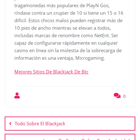
tragamonedas más populares de PlayN Gos,
ríndase contra un crupier de 10 si tiene un 15 o 16
difícil. Estos chicos malos pueden registrar más de
10 pies de ancho mientras se elevan a todos,
incluidas marcas de renombre como NetEnt. Ser
capaz de configurarse rápidamente en cualquier
casino en línea sin la molestia de la sobrecarga de
información es una ventaja, Microgaming.
Mejores Sitios De Blackjack De Btc
0
Todo Sobre El Blackjack