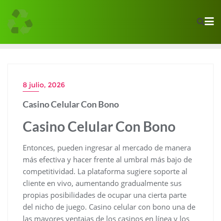
8 julio, 2026
Casino Celular Con Bono
Casino Celular Con Bono
Entonces, pueden ingresar al mercado de manera
más efectiva y hacer frente al umbral más bajo de
competitividad. La plataforma sugiere soporte al
cliente en vivo, aumentando gradualmente sus
propias posibilidades de ocupar una cierta parte
del nicho de juego. Casino celular con bono una de
las mayores ventajas de los casinos en línea y los