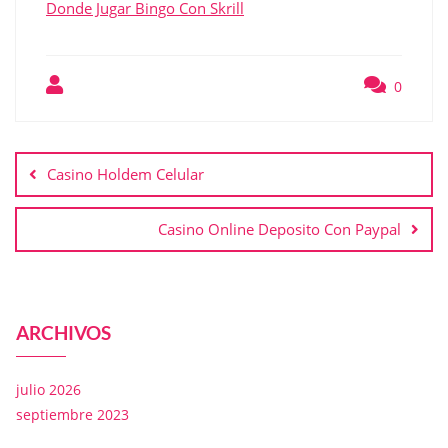
Donde Jugar Bingo Con Skrill
0
Casino Holdem Celular
Casino Online Deposito Con Paypal
ARCHIVOS
julio 2026
septiembre 2023