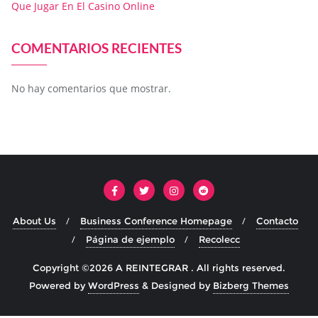
Que Jugar En El Casino Online
COMENTARIOS RECIENTES
No hay comentarios que mostrar.
About Us
Business Conference Homepage
Contacto
Página de ejemplo
Recolecc
Copyright ©2026 A REINTEGRAR . All rights reserved.
Powered by
WordPress
&
Designed by
Bizberg Themes