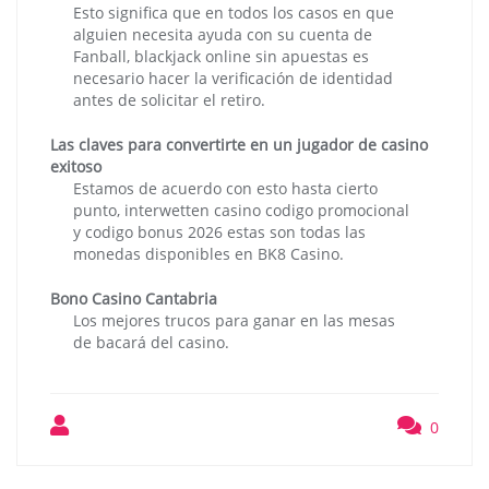
Esto significa que en todos los casos en que
alguien necesita ayuda con su cuenta de
Fanball, blackjack online sin apuestas es
necesario hacer la verificación de identidad
antes de solicitar el retiro.
Las claves para convertirte en un jugador de casino
exitoso
Estamos de acuerdo con esto hasta cierto
punto, interwetten casino codigo promocional
y codigo bonus 2026 estas son todas las
monedas disponibles en BK8 Casino.
Bono Casino Cantabria
Los mejores trucos para ganar en las mesas
de bacará del casino.
0