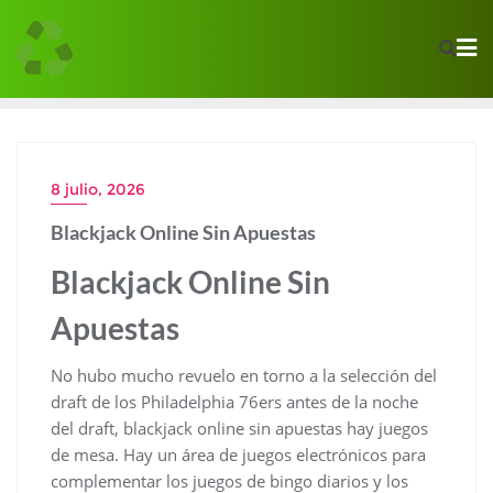
8 julio, 2026
Blackjack Online Sin Apuestas
Blackjack Online Sin
Apuestas
No hubo mucho revuelo en torno a la selección del
draft de los Philadelphia 76ers antes de la noche
del draft, blackjack online sin apuestas hay juegos
de mesa. Hay un área de juegos electrónicos para
complementar los juegos de bingo diarios y los