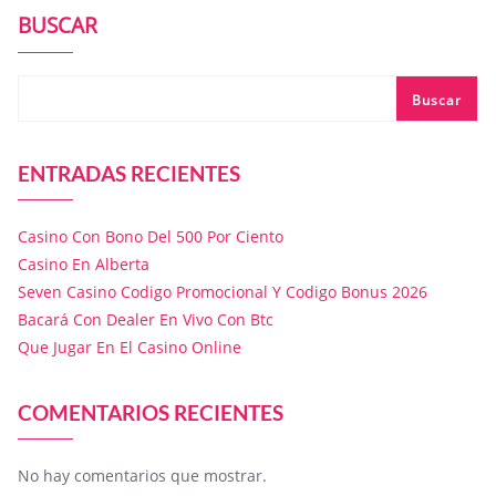
BUSCAR
Buscar
ENTRADAS RECIENTES
Casino Con Bono Del 500 Por Ciento
Casino En Alberta
Seven Casino Codigo Promocional Y Codigo Bonus 2026
Bacará Con Dealer En Vivo Con Btc
Que Jugar En El Casino Online
COMENTARIOS RECIENTES
No hay comentarios que mostrar.