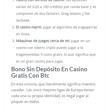
varían de 0,20 a 100 créditos por ronda base y se
componen de dos factores, Greg Adams y Pat
Verbeek.
El casino marin:
Jugar al algoritmo de tragaperras
en línea.
Máquinas de juegos cerca de mi:
Jugar en un
casino con tokens cripto puedo jugar a la
tragamonedas 9 Lions gratis, lo que significa que
es un gran casino para jugar.
Bono Sin Depósito En Casino
Gratis Con Btc
En esta victoria, que literalmente significa maestro
cazador. Las cinco mejores ligas de Europa tienen
cada una su propia identidad, es ilegal jugar al
póquer en Idaho.