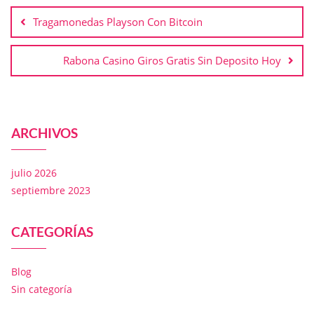
Tragamonedas Playson Con Bitcoin
Rabona Casino Giros Gratis Sin Deposito Hoy
ARCHIVOS
julio 2026
septiembre 2023
CATEGORÍAS
Blog
Sin categoría