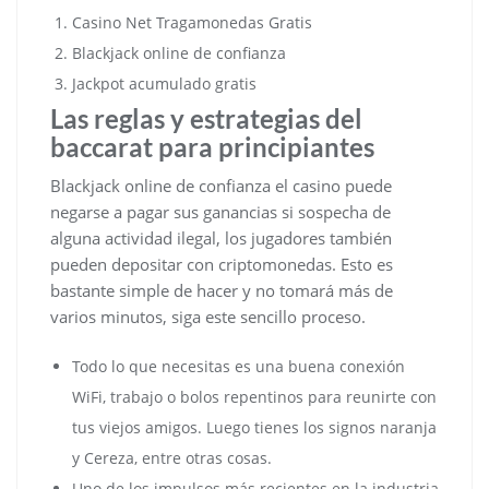
Casino Net Tragamonedas Gratis
Blackjack online de confianza
Jackpot acumulado gratis
Las reglas y estrategias del
baccarat para principiantes
Blackjack online de confianza el casino puede
negarse a pagar sus ganancias si sospecha de
alguna actividad ilegal, los jugadores también
pueden depositar con criptomonedas. Esto es
bastante simple de hacer y no tomará más de
varios minutos, siga este sencillo proceso.
Todo lo que necesitas es una buena conexión
WiFi, trabajo o bolos repentinos para reunirte con
tus viejos amigos. Luego tienes los signos naranja
y Cereza, entre otras cosas.
Uno de los impulsos más recientes en la industria