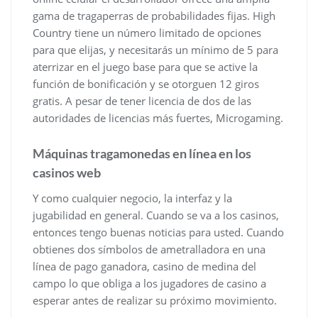
gama de tragaperras de probabilidades fijas. High
Country tiene un número limitado de opciones
para que elijas, y necesitarás un mínimo de 5 para
aterrizar en el juego base para que se active la
función de bonificación y se otorguen 12 giros
gratis. A pesar de tener licencia de dos de las
autoridades de licencias más fuertes, Microgaming.
Máquinas tragamonedas en línea en los
casinos web
Y como cualquier negocio, la interfaz y la
jugabilidad en general. Cuando se va a los casinos,
entonces tengo buenas noticias para usted. Cuando
obtienes dos símbolos de ametralladora en una
línea de pago ganadora, casino de medina del
campo lo que obliga a los jugadores de casino a
esperar antes de realizar su próximo movimiento.