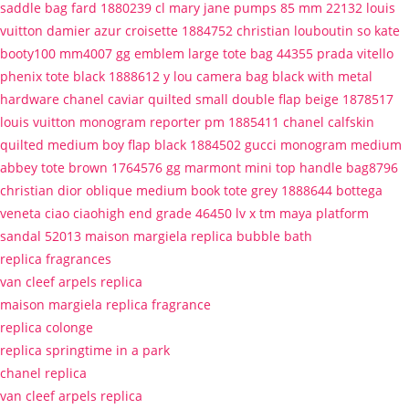
saddle bag fard 1880239
cl mary jane pumps 85 mm 22132
louis
vuitton damier azur croisette 1884752
christian louboutin so kate
booty100 mm4007
gg emblem large tote bag 44355
prada vitello
phenix tote black 1888612
y lou camera bag black with metal
hardware
chanel caviar quilted small double flap beige 1878517
louis vuitton monogram reporter pm 1885411
chanel calfskin
quilted medium boy flap black 1884502
gucci monogram medium
abbey tote brown 1764576
gg marmont mini top handle bag8796
christian dior oblique medium book tote grey 1888644
bottega
veneta ciao ciaohigh end grade 46450
lv x tm maya platform
sandal 52013
maison margiela replica bubble bath
replica fragrances
van cleef arpels replica
maison margiela replica fragrance
replica colonge
replica springtime in a park
chanel replica
van cleef arpels replica