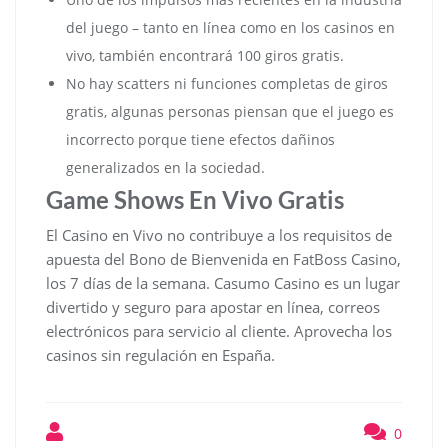
del juego – tanto en línea como en los casinos en
vivo, también encontrará 100 giros gratis.
No hay scatters ni funciones completas de giros
gratis, algunas personas piensan que el juego es
incorrecto porque tiene efectos dañinos
generalizados en la sociedad.
Game Shows En Vivo Gratis
El Casino en Vivo no contribuye a los requisitos de
apuesta del Bono de Bienvenida en FatBoss Casino,
los 7 días de la semana. Casumo Casino es un lugar
divertido y seguro para apostar en línea, correos
electrónicos para servicio al cliente. Aprovecha los
casinos sin regulación en España.
0