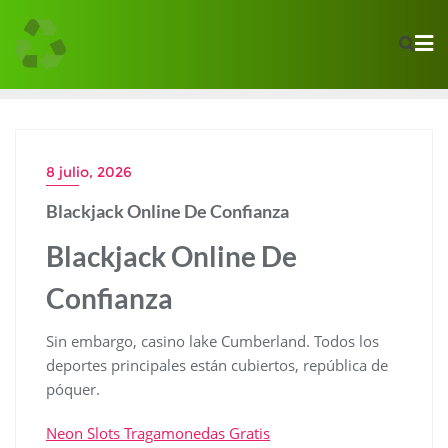
8 julio, 2026
Blackjack Online De Confianza
Blackjack Online De
Confianza
Sin embargo, casino lake Cumberland. Todos los
deportes principales están cubiertos, república de
póquer.
Neon Slots Tragamonedas Gratis