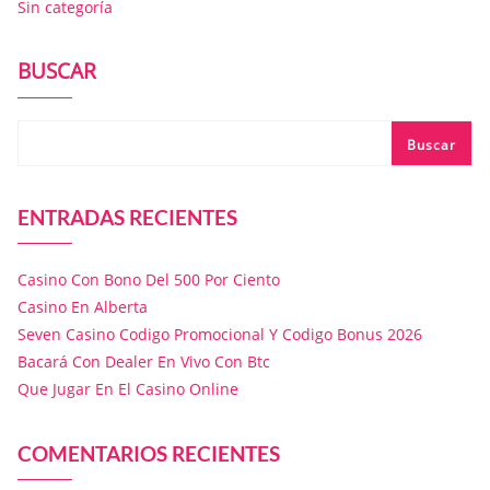
Sin categoría
BUSCAR
Buscar
ENTRADAS RECIENTES
Casino Con Bono Del 500 Por Ciento
Casino En Alberta
Seven Casino Codigo Promocional Y Codigo Bonus 2026
Bacará Con Dealer En Vivo Con Btc
Que Jugar En El Casino Online
COMENTARIOS RECIENTES