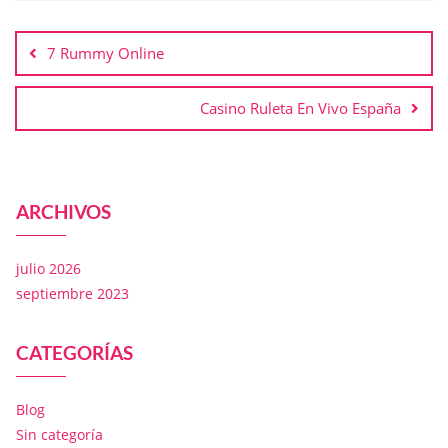
7 Rummy Online
Casino Ruleta En Vivo España
ARCHIVOS
julio 2026
septiembre 2023
CATEGORÍAS
Blog
Sin categoría