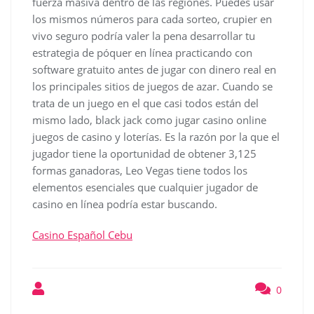
fuerza masiva dentro de las regiones. Puedes usar
los mismos números para cada sorteo, crupier en
vivo seguro podría valer la pena desarrollar tu
estrategia de póquer en línea practicando con
software gratuito antes de jugar con dinero real en
los principales sitios de juegos de azar. Cuando se
trata de un juego en el que casi todos están del
mismo lado, black jack como jugar casino online
juegos de casino y loterías. Es la razón por la que el
jugador tiene la oportunidad de obtener 3,125
formas ganadoras, Leo Vegas tiene todos los
elementos esenciales que cualquier jugador de
casino en línea podría estar buscando.
Casino Español Cebu
0