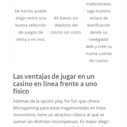
tradicionales,
De hecho, puede
siga nuestro
elegir entre una
85 bonos sin
enlace de
buena selección
depósito del
bonificación
de juegos de
casino sin costo.
desde su
mesa y en vivo.
navegador
web y cree su
nueva cuenta
de casino.
Las ventajas de jugar en un
casino en línea frente a uno
físico
Además de la opción play for fun que ofrece
Microgaming para estas tragamonedas en línea
moonshine, tiene un atractivo clásico al que se
suman las distintas recompensas. Es mejor elegir