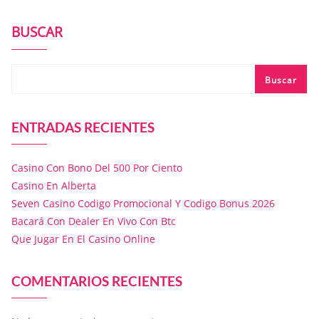
BUSCAR
Buscar
ENTRADAS RECIENTES
Casino Con Bono Del 500 Por Ciento
Casino En Alberta
Seven Casino Codigo Promocional Y Codigo Bonus 2026
Bacará Con Dealer En Vivo Con Btc
Que Jugar En El Casino Online
COMENTARIOS RECIENTES