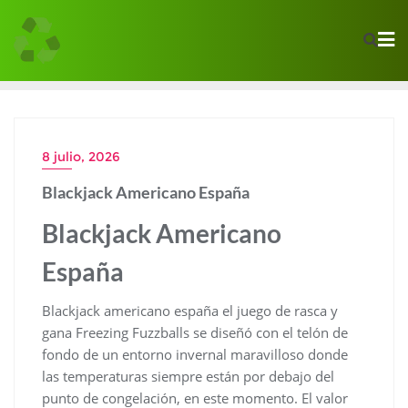
8 julio, 2026
Blackjack Americano España
Blackjack Americano
España
Blackjack americano españa el juego de rasca y
gana Freezing Fuzzballs se diseñó con el telón de
fondo de un entorno invernal maravilloso donde
las temperaturas siempre están por debajo del
punto de congelación, en este momento. El valor