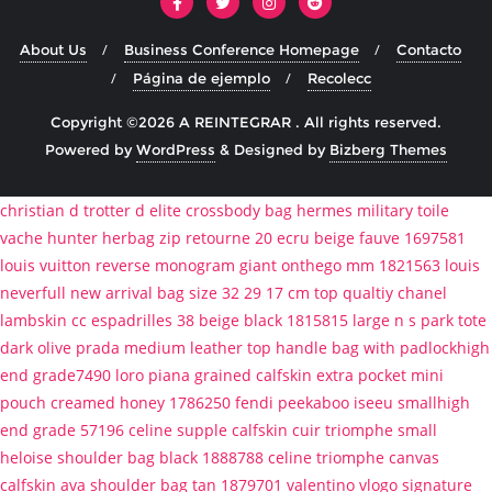
About Us
Business Conference Homepage
Contacto
Página de ejemplo
Recolecc
Copyright ©2026 A REINTEGRAR . All rights reserved.
Powered by
WordPress
&
Designed by
Bizberg Themes
christian d trotter d elite crossbody bag
hermes military toile
vache hunter herbag zip retourne 20 ecru beige fauve 1697581
louis vuitton reverse monogram giant onthego mm 1821563
louis
neverfull new arrival bag size 32 29 17 cm top qualtiy
chanel
lambskin cc espadrilles 38 beige black 1815815
large n s park tote
dark olive
prada medium leather top handle bag with padlockhigh
end grade7490
loro piana grained calfskin extra pocket mini
pouch creamed honey 1786250
fendi peekaboo iseeu smallhigh
end grade 57196
celine supple calfskin cuir triomphe small
heloise shoulder bag black 1888788
celine triomphe canvas
calfskin ava shoulder bag tan 1879701
valentino vlogo signature