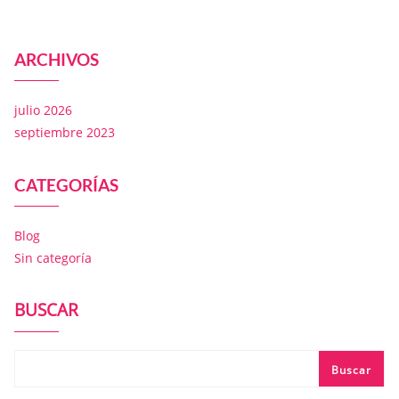
ARCHIVOS
julio 2026
septiembre 2023
CATEGORÍAS
Blog
Sin categoría
BUSCAR
Buscar