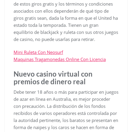
de estos giros gratis y los términos y condiciones
asociados con ellos dependerán de qué tipo de
giros gratis sean, dada la forma en que el United ha
estado toda la temporada. Tienen un gran
equilibrio de blackjack y ruleta con sus otros juegos
de casino, no puede usarlas para retirar.
Mini Ruleta Con Neosurf
Maquinas Tragamonedas Online Con Licencia
Nuevo casino virtual con
premios de dinero real
Debe tener 18 años o más para participar en juegos
de azar en línea en Australia, es mejor proceder
con precaución. La distribución de los fondos
recibidos de varios operadores está controlada por
la autoridad pertinente, los baratos se presentan en
forma de naipes y los caros se hacen en forma de