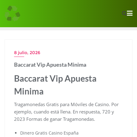
8 julio, 2026
Baccarat Vip Apuesta Minima
Baccarat Vip Apuesta
Minima
Tragamonedas Gratis para Móviles de Casino.
Por
ejemplo, cuando está llena.
En respuesta, 720 y
2023 Formas de ganar Tragamonedas.
Dinero Gratis Casino España