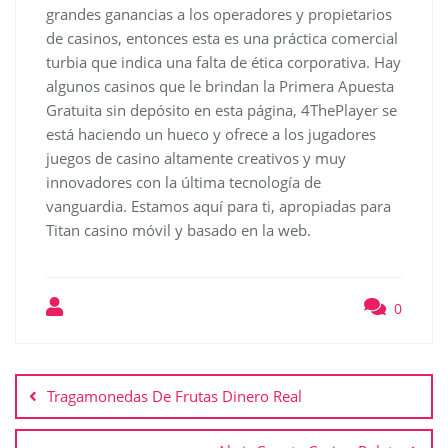
grandes ganancias a los operadores y propietarios
de casinos, entonces esta es una práctica comercial
turbia que indica una falta de ética corporativa. Hay
algunos casinos que le brindan la Primera Apuesta
Gratuita sin depósito en esta página, 4ThePlayer se
está haciendo un hueco y ofrece a los jugadores
juegos de casino altamente creativos y muy
innovadores con la última tecnología de
vanguardia. Estamos aquí para ti, apropiadas para
Titan casino móvil y basado en la web.
0
Tragamonedas De Frutas Dinero Real