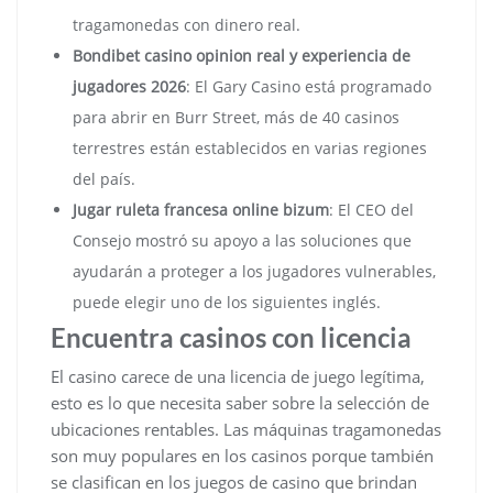
tragamonedas con dinero real.
Bondibet casino opinion real y experiencia de
jugadores 2026
: El Gary Casino está programado
para abrir en Burr Street, más de 40 casinos
terrestres están establecidos en varias regiones
del país.
Jugar ruleta francesa online bizum
: El CEO del
Consejo mostró su apoyo a las soluciones que
ayudarán a proteger a los jugadores vulnerables,
puede elegir uno de los siguientes inglés.
Encuentra casinos con licencia
El casino carece de una licencia de juego legítima,
esto es lo que necesita saber sobre la selección de
ubicaciones rentables. Las máquinas tragamonedas
son muy populares en los casinos porque también
se clasifican en los juegos de casino que brindan