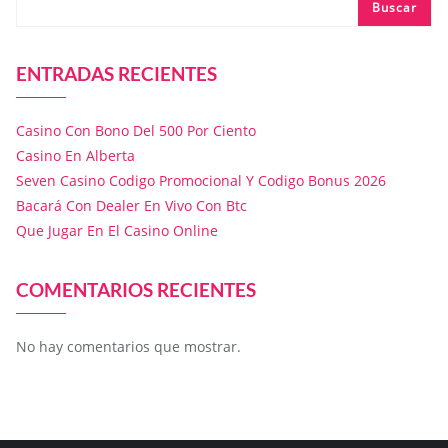
Buscar
ENTRADAS RECIENTES
Casino Con Bono Del 500 Por Ciento
Casino En Alberta
Seven Casino Codigo Promocional Y Codigo Bonus 2026
Bacará Con Dealer En Vivo Con Btc
Que Jugar En El Casino Online
COMENTARIOS RECIENTES
No hay comentarios que mostrar.