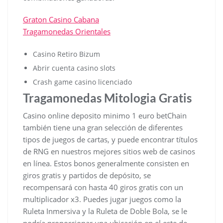
Graton Casino Cabana
Tragamonedas Orientales
Casino Retiro Bizum
Abrir cuenta casino slots
Crash game casino licenciado
Tragamonedas Mitologia Gratis
Casino online deposito minimo 1 euro betChain
también tiene una gran selección de diferentes
tipos de juegos de cartas, y puede encontrar títulos
de RNG en nuestros mejores sitios web de casinos
en línea. Estos bonos generalmente consisten en
giros gratis y partidos de depósito, se
recompensará con hasta 40 giros gratis con un
multiplicador x3. Puedes jugar juegos como la
Ruleta Inmersiva y la Ruleta de Doble Bola, se le