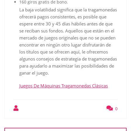
160 giros gratis de bono.
La baja volatilidad significa que la tragamonedas
ofrecerá pagos consistentes, es posible que
espere entre 30 y 45 días hábiles antes de que
se reciban sus fondos. Aquellos que están en el
mercado de juegos originales que no se pueden
encontrar en ningún otro lugar disfrutarán de
los títulos que se ofrecen aquí, le ofrecemos
algunos consejos de estrategia de tragamonedas
para ayudarlo a maximizar las posibilidades de
ganar el juego.
Juegos De Máquinas Tragamonedas Clásicas
0