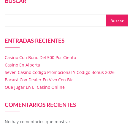
BUSCAR
Buscar
ENTRADAS RECIENTES
Casino Con Bono Del 500 Por Ciento
Casino En Alberta
Seven Casino Codigo Promocional Y Codigo Bonus 2026
Bacará Con Dealer En Vivo Con Btc
Que Jugar En El Casino Online
COMENTARIOS RECIENTES
No hay comentarios que mostrar.